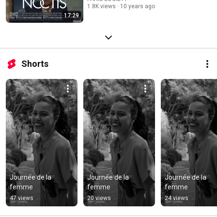
1.8K views
10 years ago
17:29
Shorts
Journée de la 
Journée de la 
Journée de la 
femme
femme
femme
47 views
20 views
24 views