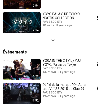
0:54
YOYO PALAIS DE TOKYO -
NOCTIS COLLECTION
PARIS SOCIETY
1K views
8 years ago
0:42
Événements
YOGA IN THE CITY by YUJ
YOYO, Palais de Tokyo
PARIS SOCIETY
130 views
11 years ago
2:21
Défilé de la marque "On Aura
tout Vu" SS 2015 au Club 79
PARIS SOCIETY
194 views
11 years ago
11:52