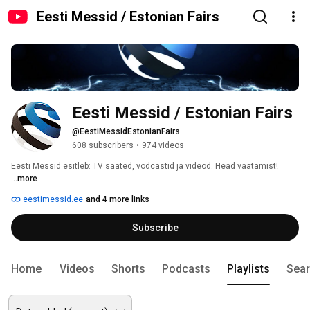
Eesti Messid / Estonian Fairs
Eesti Messid / Estonian Fairs
@EestiMessidEstonianFairs
608 subscribers
•
974 videos
Eesti Messid esitleb: TV saated, vodcastid ja videod. Head vaatamist! 
...more
eestimessid.ee
and 4 more links
Subscribe
Home
Videos
Shorts
Podcasts
Playlists
Sea