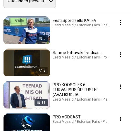
Eesti Spordiselts KALEV
Eesti Messid / Estonian Fairs · Playlist
3
Saame tuttavaks! vodcast
Eesti Messid / Estonian Fairs · Podcast
3
PRO KOOSOLEK 6 -
TURVALISUS ÜRITUSTEL
(AVALIKUD JA
KORPORATIIVÜRITUSED)
Eesti Messid / Estonian Fairs · Playlist
11
korralduspartnerite reklaamid
PRO VODCAST
Eesti Messid / Estonian Fairs · Playlist