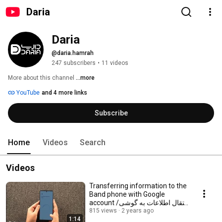
Daria
Daria
@daria.hamrah
247 subscribers
•
11 videos
More about this channel
...more
YouTube
and 4 more links
Subscribe
Home
Videos
Search
Videos
Transferring information to the
Band phone with Google
account /انتقال اطلاعات به گوشی
با گوگل اکانت
815 views
2 years ago
1:14