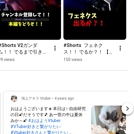
#Shorts V2ガンダ
#Shorts  フェネク
ム！！ でるまで引きま
ス！！ でるか？！ 【ガ
す！！ 18万ダイヤ！！ 
ンダムUCエンゲージ】 
99 views
150 views
GUCE0021 【ガンダム
GUCE0019 【ガンダム
UCエンゲージ】 【ガン
UCE】 【U.C.ENGAGE】 
ダムUCE】 
【実況UCエンゲージ】
【U.C.ENGAGE】 【実
況UCエンゲージ】
鴻上アキラ Vtuber
•
4 years ago
おはようございます☀️ 本日は✨自由研究
の日🌠だそうです🎵 あー世の中は夏休
みか～🌠
#おはようVtuber
#VTuber好きと繋がりたい
#Vtuber好きさんと繋がりたい