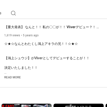
s
【重大発表】 なんと！！ 私の〇〇が！！ Vliverデビュー？！ 【Vliver】
1,619 views
5 years ago
☆★☆なんとわたくし鴻上アキラの兄！！☆★☆

【鴻上シュウジ】がVliverとしてデビューすることが！！

決定いたしました！！

READ MORE
これから二人で頑張っていきたいと思います☆

是非是非応援よろしくお願いします。

☆*:;;;;;;:*☆*:;;;;;;:*☆*:;;;;;;:*☆*:;;;;;;:*☆
