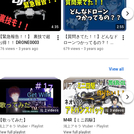
4:35
2:55
【緊急報告！！】  裏技で超
【質問きてた！！】どんなド
お得！！ DRONE0003
ローンつかってるの？！ 
DRONE0002
676 views
•
3 years ago
679 views
•
3 years ago
View all
2 videos
3 videos
【歌ってみた】
M4R【ミニ四駆】
鴻上アキラ Vtuber
•
Playlist
鴻上アキラ Vtuber
•
Playlist
iew full playlist
View full playlist