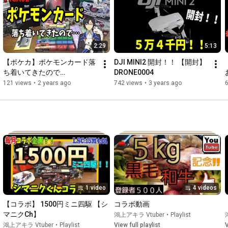
こんにちは☆

2:29
5:13
鴻上シュウジです☆

【ポケカ】ポケモンカード落
DJI MINI2 開封！！ 【開封】 
これからVLiverとして頑張っていきたいと思います。

ち着いてきたので…
DRONE0004
121 views
•
2 years ago
742 views
•
3 years ago
配信は17Liveを中心に活動したいと思います。

是非是非応援よろしくお願いします☆

1 video
4 videos
これからも楽しんで頂ければ幸いです☆

【コラボ】 1500円ミニ四駆 【シ
コラボ動画
マニクCh】
鴻上アキラ Vtuber
•
Playlist
鴻上アキラ Vtuber
•
Playlist
View full playlist
V