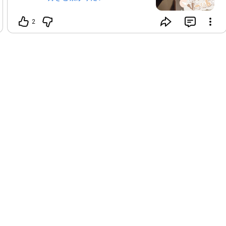
ゼロから始めるチート生活　チート実況？！ コード解析して
#Vtuber好きさんと繋がりたい
#Vtuberさんと繋がりたい
https://youtu.be/f6f1I2NpH68
2
#猫好きさんと繋がりたい
#猫好き
#犬好き
↓しゅっち
ガンダム機体紹介

https://www.youtube.com/playlist?list...
https://youtu.be/Jh8sQiW-76U