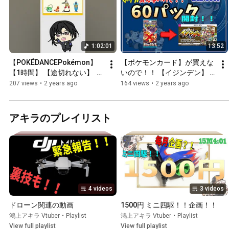
1:02:01
13:52
【POKÉDANCEPokémon】 
【ポケモンカード】が買えな
【1時間】 【途切れない】  
いので！！ 【イジンデン】 
【耐久】 【踊ってみた】 Day
買ってみました！！ 60パッ
207 views
•
2 years ago
164 views
•
2 years ago
記念！歴代のパートナーのポ
ク 【開封】 !!　DID.0001　イ
ケモンたちが踊り出す  
ジンデン
“POKÉDANCE”  【MV】 【ポ
アキラのプレイリスト
ケダンス】
4 videos
3 videos
ドローン関連の動画
1500円 ミニ四駆！！企画！！
鴻上アキラ Vtuber
•
Playlist
鴻上アキラ Vtuber
•
Playlist
View full playlist
View full playlist