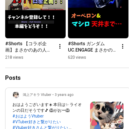
#Shorts 【コラボ企
#Shorts ガンダム
画】まさかのあの人
UC.ENGAGE まさかの天
と？！1500円ミニ四駆
井？！ オーベロン マシ
218 views
620 views
やっていきます！！ 
ロ でるまで引きま
【ミニ四駆】 【1500円
す！！  GUCE0024 【ガ
ミニ四駆】
ンダムUCE】 
Posts
【U.C.ENGAGE】 【実
況UCエンゲージ】
鴻上アキラ Vtuber
•
3 years ago
おはようございます☀️ 本日は✨ ライオ
ンの日だそうです🎵 🦁がおー🦁
#おはようVtuber
#VTuber好きと繋がりたい
#Vtuber好きさんと繋がりたい