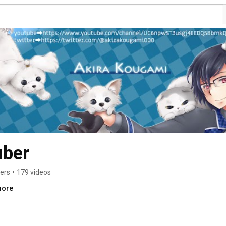
ber
ers
•
179 videos
more