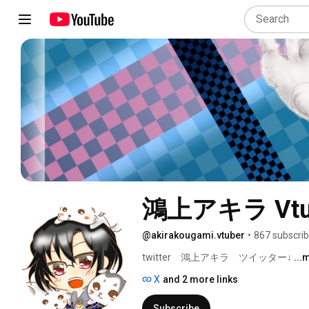
鴻上アキラ Vtu
@akirakougami.vtuber
•
867 subscrib
twitter　鴻上アキラ　ツイッター↓ 
...
X
and 2 more links
Subscribe