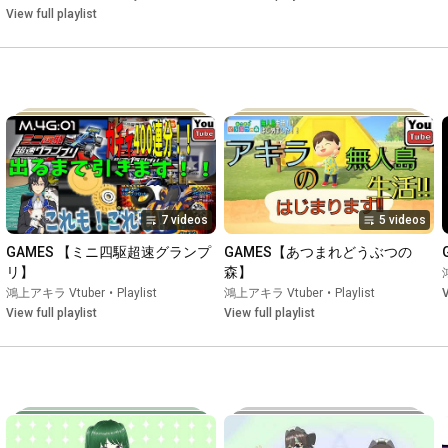
View full playlist
☆*:;;;;;;:*☆*:;;;;;;:*☆*:;;;;;;:*☆*:;;;;;;:*☆

こういうの紹介してほしい！！

などご要望ありましたら

7 videos
5 videos
是非コメント欄、TwitterDM等でお知らせください。

GAMES 【ミニ四駆超速グランプ
GAMES【あつまれどうぶつの
リ】
森】
鴻上アキラ Vtuber
•
Playlist
鴻上アキラ Vtuber
•
Playlist
V
☆*:;;;;;;:*☆*:;;;;;;:*☆*:;;;;;;:*☆*:;;;;;;:*☆

View full playlist
View full playlist
動画編集：鴻上アキラ・鴻上修二
