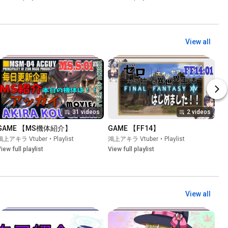
View all
31 videos
2 videos
GAME 【MS機体紹介】
GAME 【FF14】
鴻上アキラ Vtuber
•
Playlist
鴻上アキラ Vtuber
•
Playlist
iew full playlist
View full playlist
View all