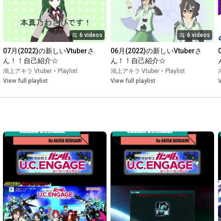
https://17appv2.onelink.me/D7OH?pid=I...
↓鴻上アキラ Youtubeチャンネル

6 videos
6 videos
↓鴻上アキラ Youtubeチャンネル

07月(2022)の新しいVtuberさ
06月(2022)の新しいVtuberさ
ん！！自己紹介☆
ん！！自己紹介☆
https://www.youtube.com/channel/UC6np...
鴻上アキラ Vtuber
•
Playlist
鴻上アキラ Vtuber
•
Playlist
View full playlist
View full playlist
V
https://twitter.com/@akirakougami000
https://marshmallow-qa.com/akirakouga...
Mail

akirakougami0001@gmail.com

★※★　企業案件　コラボ　お問い合わせ　質問等　★※★
