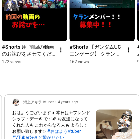
　　　　ご遠慮なくメール又はツイッターDMでどうぞ☆

■マシュマロもお待ちしています■

#Shorts 用  前回の動画
#Shorts 【ガンダムUC
のお詫びをさせてくだ
エンゲージ】 クランメ
☆*:;;;;;;:*☆*:;;;;;;:*☆*:;;;;;;:*☆*:;;;;;;:*☆

さい… ズゴックも引き
ンバー大募集！！ チケ
172 views
162 views
ます。 GUCE023 【ガン
ットもきます！！ 21万
ダムUCE】 
ダイヤ！！ GUCE0022 
【U.C.ENGAGE】 【実
【ガンダムUCE】 
況UCエンゲージ】 【ガ
【U.C.ENGAGE】 【実
過去動画

ンダムUCエンゲージ】
況UCエンゲージ】
鴻上アキラ Vtuber
•
4 years ago
おはようございます☀️ 本日は✨フレンド
シップ・デー🌟 です🌠 お友達になって
↓タクティクスオウガ実況動画

くれた人も これからなる人も よろしく
お願い致します✨
#おはようVtuber
#VTuber好きと繋がりたい