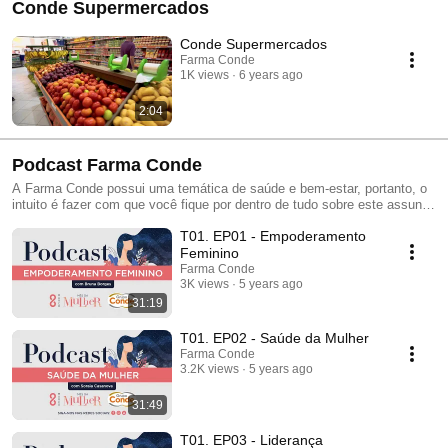
Conde Supermercados
Conde Supermercados
Farma Conde
1K views
6 years ago
2:04
Podcast Farma Conde
A Farma Conde possui uma temática de saúde e bem-estar, portanto, o
intuito é fazer com que você fique por dentro de tudo sobre este assunto
tão importante com grandes profissionais.
T01. EP01 - Empoderamento
Feminino
Farma Conde
3K views
5 years ago
31:19
T01. EP02 - Saúde da Mulher
Farma Conde
3.2K views
5 years ago
31:49
T01. EP03 - Liderança