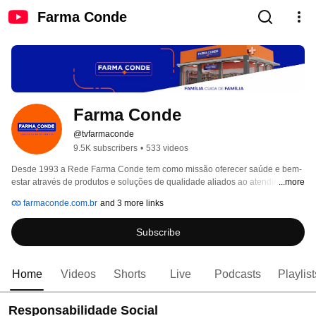
Farma Conde
Farma Conde
@tvfarmaconde
9.5K subscribers
•
533 videos
Desde 1993 a Rede Farma Conde tem como missão oferecer saúde e bem-
estar através de produtos e soluções de qualidade aliados ao atendimento 
...more
humanizado, sempre com o respeito e a gentileza como valores 
farmaconde.com.br
and 3 more links
inegociáveis. 
Subscribe
Home
Videos
Shorts
Live
Podcasts
Playlist
Responsabilidade Social