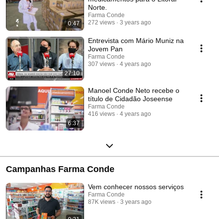
Norte.
Farma Conde
272 views
3 years ago
0:47
Entrevista com Mário Muniz na
Jovem Pan
Farma Conde
307 views
4 years ago
27:10
Manoel Conde Neto recebe o
título de Cidadão Joseense
Farma Conde
416 views
4 years ago
6:37
Campanhas Farma Conde
Vem conhecer nossos serviços
Farma Conde
87K views
3 years ago