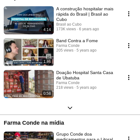
A construção hospitalar mais
rápida do Brasil | Brasil ao
Cubo
Brasil ao Cubo
173K views
6 years ago
4:14
Band Contra a Fome
Farma Conde
205 views
5 years ago
1:46
Doação Hospital Santa Casa
de Ubatuba
Farma Conde
218 views
5 years ago
0:58
Farma Conde na mídia
Grupo Conde doa
medicamentos para o Litoral