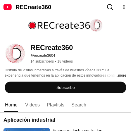
RECreate360
RECreate360
@recreate3604
14 subscribers
•
18 videos
Disfruta de visitas inmersivas a través de nuestros vídeos 360º. La 
experiencia que tenemos en la aplicación de estos innovadores contenidos 
...more
a diferentes sectores productivos nos permite afrontar cualquier tipo de 
proyecto. Y tú, ¿a qué aplicarías un V360? 
Subscribe
Home
Videos
Playlists
Search
Aplicación industrial
Emasagra lucha contra las