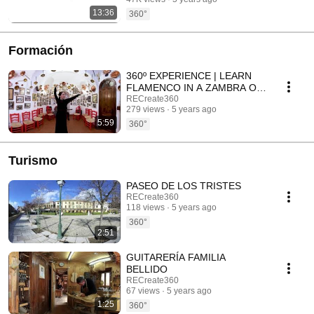
13:36
360°
Formación
360º EXPERIENCE | LEARN
FLAMENCO IN A ZAMBRA OF
GRANADA
RECreate360
279 views
5 years ago
5:59
360°
Turismo
PASEO DE LOS TRISTES
RECreate360
118 views
5 years ago
360°
2:51
GUITARERÍA FAMILIA
BELLIDO
RECreate360
67 views
5 years ago
1:25
360°