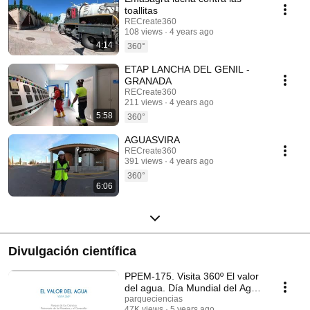
toallitas
RECreate360
108 views
4 years ago
4:14
360°
ETAP LANCHA DEL GENIL -
GRANADA
RECreate360
211 views
4 years ago
5:58
360°
AGUASVIRA
RECreate360
391 views
4 years ago
360°
6:06
Divulgación científica
PPEM-175. Visita 360º El valor
del agua. Día Mundial del Agua
(2021)
parqueciencias
47K views
5 years ago