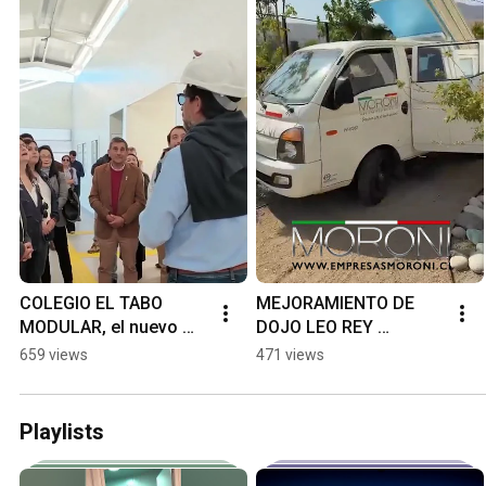
COLEGIO EL TABO 
MEJORAMIENTO DE 
MODULAR, el nuevo 
DOJO LEO REY 
establecimiento ya 
BRIGIDO!
659 views
471 views
alcanza un 98% de 
avance en su 
construcción.
Playlists