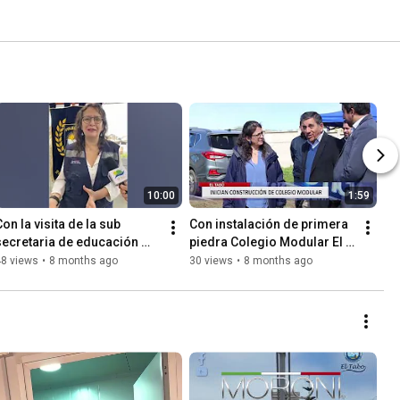
10:00
1:59
on la visita de la sub 
Con instalación de primera 
secretaria de educación 
piedra Colegio Modular El 
Alejandra Arratia, Colegio 
Tabo.
48 views
•
8 months ago
30 views
•
8 months ago
Modular EL Tabo.