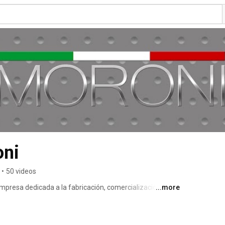
oni
•
50 videos
presa dedicada a la fabricación, comercialización y 
...more
eles aislantes en poliuretano, panel lana de roca y panel 
amos con nuestro propio departamento de ingeniería y 
istintas soluciones modulares a medida, llave en mano 