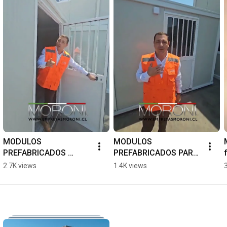
MODULOS 
MODULOS 
PREFABRICADOS 
PREFABRICADOS PARA 
MORONI
FAENAS MINERAS
2.7K views
1.4K views