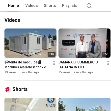
según los requerimientos de nuestros c
Home
Videos
Shorts
Playlists
Videos
0:09
0:55
🚧Venta de modulos🏬 
CAMARA DI COMMERCIO 
Módulos aisladosStock de 
ITALIANA IN CILE 
entrega inmediata.
#empresasmoroni 
29 views
•
5 months ago
15 views
•
7 months ago
#moroni 
#construcciónmodular 
#moronimodular
Shorts