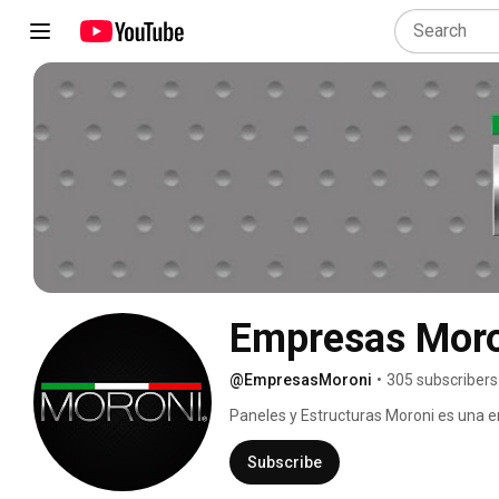
Empresas Mor
@EmpresasMoroni
•
305 subscribers
Paneles y Estructuras Moroni es una em
montaje de estructuras metálicas y pan
acústico microperforado. Además cont
Subscribe
arquitectura quienes desarrollan las d