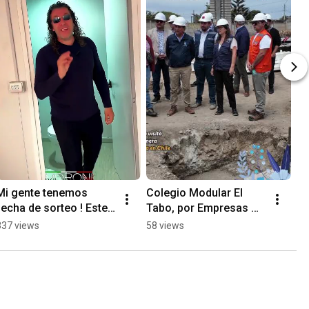
Mi gente tenemos 
Colegio Modular El 
fecha de sorteo ! Este 
Tabo, por Empresas 
24 de diciembre junto a 
MORONI
337 views
58 views
mis amigos De 
@empresasmoroni