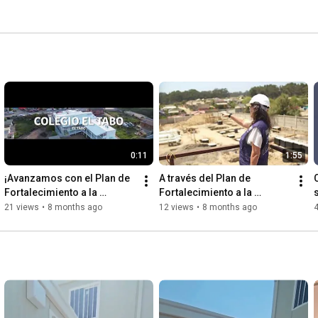
lientes. 
0:11
1:55
¡Avanzamos con el Plan de 
A través del Plan de 
C
Fortalecimiento a la 
Fortalecimiento a la 
Matrícula! 🏫Colegio El 
Matrícula, hemos habilitado 
21 views
•
8 months ago
12 views
•
8 months ago
Tabo.
más de 35 mil nuevos 
cupos