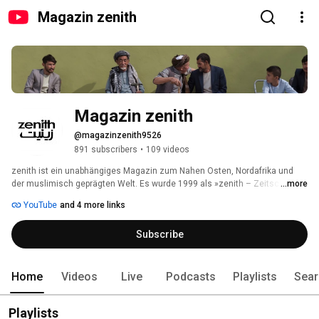
Magazin zenith
Magazin zenith
@magazinzenith9526
891 subscribers
•
109 videos
zenith ist ein unabhängiges Magazin zum Nahen Osten, Nordafrika und 
der muslimisch geprägten Welt. Es wurde 1999 als »zenith – Zeitschrift für 
...more
den Orient« gegründet und versorgt seine deutschsprachigen Leserinnen 
YouTube
and 4 more links
und Leser seitdem mit Analysen, Reportagen und Schwerpunktthemen zu 
Politik, Kultur, Wirtschaft und Gesellschaft. In einer Zeit, in der Ereignisse 
Subscribe
im Nahen Osten und Mittelmeerraum so globale Auswirkungen haben wie 
selten zuvor, erweitert zenith seine Berichterstattung und veröffentlich 
ebenfalls in Englisch und Arabisch. 
Home
Videos
Live
Podcasts
Playlists
Sear
Playlists