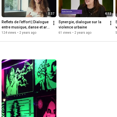
0:37
4:13
Reflets de l’effort | Dialogue 
Synergie, dialogue sur la 
entre musique, danse et art 
violence urbaine
numérique - Teaser
124 views
•
2 years ago
61 views
•
2 years ago
5