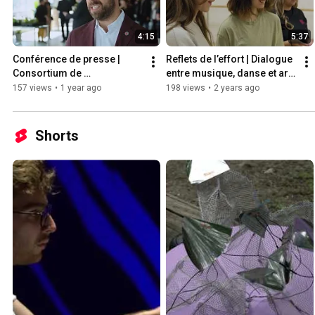
4:15
5:37
Conférence de presse | 
Reflets de l’effort | Dialogue 
Consortium de 
entre musique, danse et art 
collaboration pour le savoir 
numérique
157 views
•
1 year ago
198 views
•
2 years ago
et l'enseignement au Carré 
Laval
Shorts