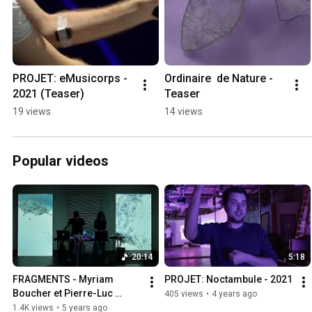
PROJET: eMusicorps - 
Ordinaire  de Nature - 
2021 (Teaser)
Teaser
19 views
14 views
Popular videos
20:14
5:18
FRAGMENTS - Myriam 
PROJET: Noctambule - 2021
Boucher et Pierre-Luc 
405 views
•
4 years ago
Lecours
1.4K views
•
5 years ago