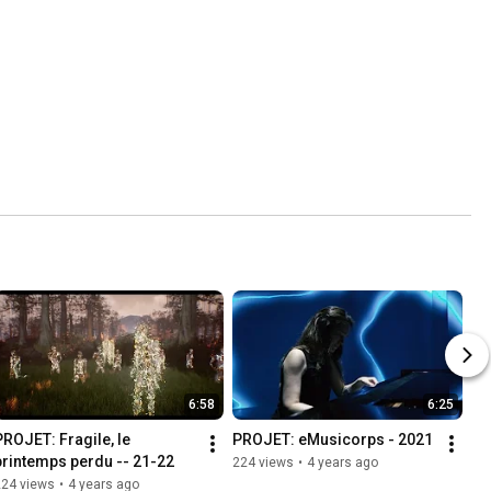
6:58
6:25
PROJET: Fragile, le 
PROJET: eMusicorps - 2021
printemps perdu -- 21-22
224 views
•
4 years ago
224 views
•
4 years ago