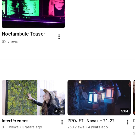
Noctambule Teaser
32 views
4:52
5:04
Interférences
PROJET : Navak – 21-22
311 views
•
3 years ago
260 views
•
4 years ago