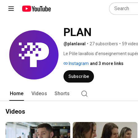
PLAN
@planlaval
•
27 subscribers
•
59 vide
Le Pôle lavallois d’enseignement supér
regroupement du 
Instagram
and 3 more links
Subscribe
Home
Videos
Shorts
Videos