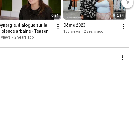
0:34
2:34
Synergie, dialogue sur la 
Dôme 2023
violence urbaine - Teaser
133 views
•
2 years ago
 views
•
2 years ago