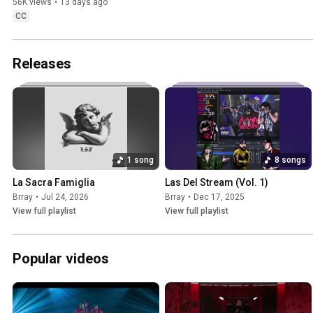
56K views
•
13 days ago
CC
Releases
1 song
8 songs
La Sacra Famiglia
Las Del Stream (Vol. 1)
Brray
•
Jul 24, 2026
Brray
•
Dec 17, 2025
View full playlist
View full playlist
Popular videos