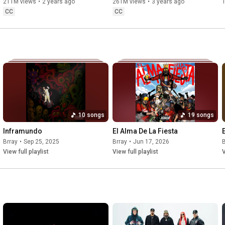
ft. JHAYCO, Ryan Castro
211M views
•
2 years ago
261M views
•
3 years ago
CC
CC
10 songs
19 songs
Inframundo
El Alma De La Fiesta
Brray
•
Sep 25, 2025
Brray
•
Jun 17, 2026
B
View full playlist
View full playlist
V