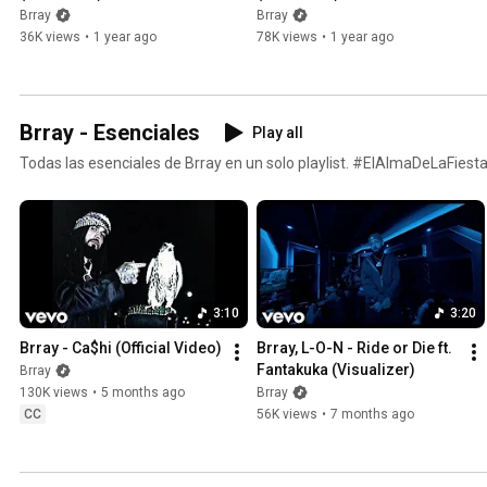
Brray
Brray
36K views
•
1 year ago
78K views
•
1 year ago
Brray - Esenciales
Play all
Todas las esenciales de Brray en un solo playlist. #ElAlmaDeLaFiesta
3:10
3:20
Brray - Ca$hi (Official Video)
Brray, L-O-N - Ride or Die ft. 
Fantakuka (Visualizer)
Brray
130K views
•
5 months ago
Brray
CC
56K views
•
7 months ago