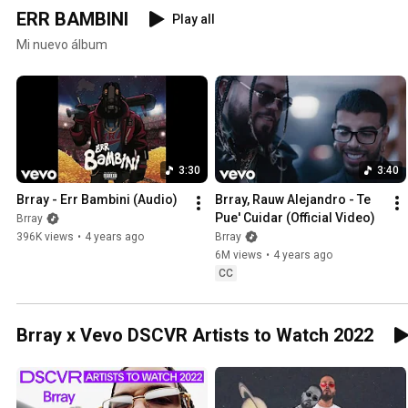
ERR BAMBINI
Play all
Mi nuevo álbum
3:30
3:40
Brray - Err Bambini (Audio)
Brray, Rauw Alejandro - Te 
Pue' Cuidar (Official Video)
Brray
396K views
•
4 years ago
Brray
6M views
•
4 years ago
CC
Brray x Vevo DSCVR Artists to Watch 2022