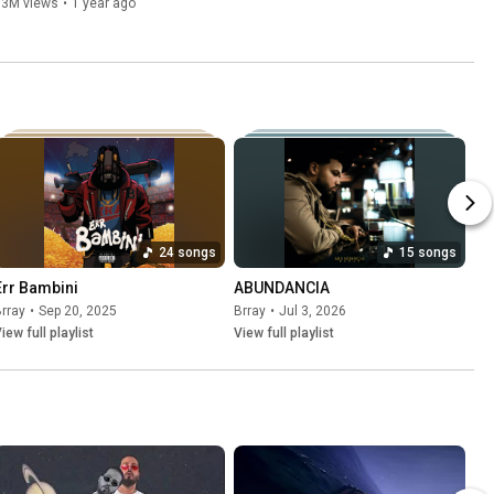
Video]
13M views
•
1 year ago
24 songs
15 songs
Err Bambini
ABUNDANCIA
rray
•
Sep 20, 2025
Brray
•
Jul 3, 2026
iew full playlist
View full playlist