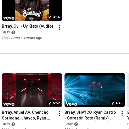
Music video by Brray performing La Sacra Famiglia.© 2026 
UMG Recordings, Inc.
3:14
Brray, Ovi - Uy Kieto (Audio)
Brray
288K views
•
4 years ago
5:52
4:43
Brray, Anuel AA, Chencho 
Brray, JHAYCO, Ryan Castro 
Corleone, Jhayco, Ryan 
- Corazón Roto (Remix) 
Castro - Corazón Roto pt.3 
(Official Video)
Brray
Brray
B