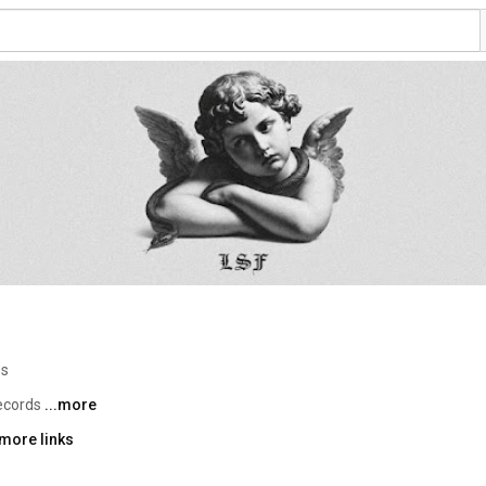
os
ecords 
...more
more links