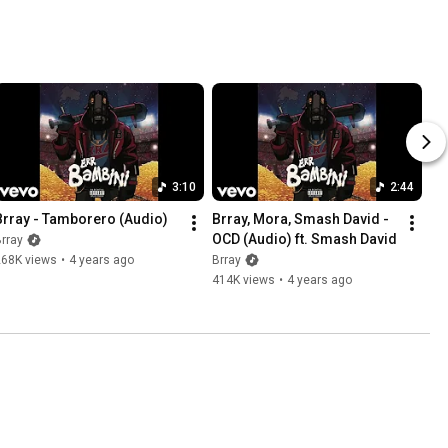
3:10
2:44
Brray - Tamborero (Audio)
Brray, Mora, Smash David - 
OCD (Audio) ft. Smash David
rray
268K views
•
4 years ago
Brray
414K views
•
4 years ago