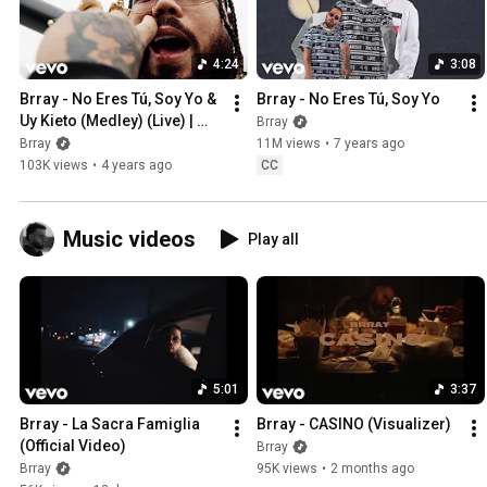
4:24
3:08
Brray - No Eres Tú, Soy Yo & 
Brray - No Eres Tú, Soy Yo
Uy Kieto (Medley) (Live) | 
Brray
Vevo DSCVR Artists to Watch 
Brray
11M views
•
7 years ago
2022
103K views
•
4 years ago
CC
Music videos
Play all
5:01
3:37
Brray - La Sacra Famiglia 
Brray - CASINO (Visualizer)
(Official Video)
Brray
Brray
95K views
•
2 months ago