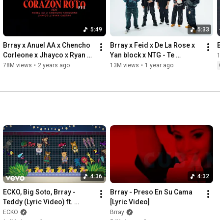
5:49
5:33
Brray x Anuel AA x Chencho 
Brray x Feid x De La Rose x 
Corleone x Jhayco x Ryan 
Yan block x NTG - Te 
Castro - Corazón Roto pt. 3 
Colaboro Remix [Official 
78M views
•
2 years ago
13M views
•
1 year ago
[Lyric Video]
Video]
4:36
4:32
ECKO, Big Soto, Brray - 
Brray - Preso En Su Cama 
Teddy (Lyric Video) ft. 
[Lyric Video]
Eladio Carrion
ECKO
Brray