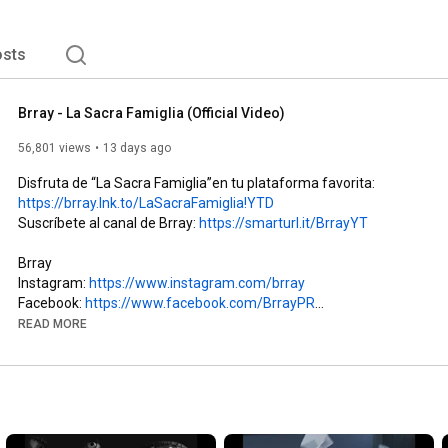
sts
Brray - La Sacra Famiglia (Official Video)
56,801 views
13 days ago
Disfruta de “La Sacra Famiglia”en tu plataforma favorita: 
https://brray.lnk.to/LaSacraFamiglia!YTD
Suscríbete al canal de Brray: 
https://smarturl.it/BrrayYT
Brray

Instagram: 
https://www.instagram.com/brray
Facebook: 
https://www.facebook.com/BrrayPR
Tik Tok: 
https://www.tiktok.com/@brrrraayy
READ MORE
LETRA

No ha pasao ni media hora

Y estoy enrolando otro

Pensamientos que se ignoran
