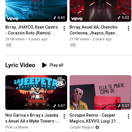
4:43
5:52
Brray, JHAYCO, Ryan Castro 
Brray, Anuel AA, Chencho 
- Corazón Roto (Remix) 
Corleone, Jhayco, Ryan 
(Official Video)
Castro - Corazón Roto pt.3 
261M views
•
3 years ago
211M views
•
2 years ago
ft. JHAYCO, Ryan Castro
CC
CC
Lyric Video
Play all
5:47
5:37
Nio Garcia x Brray x Juanka 
Groupie Remix - Casper 
x Anuel AA x Myke Towers - 
Magico, KEVVO, Luigi 21 
La Jeepeta Remix (Lyric 
Plus, Brray, Juanka, Pablo 
Flow La Movie
Casper Magico