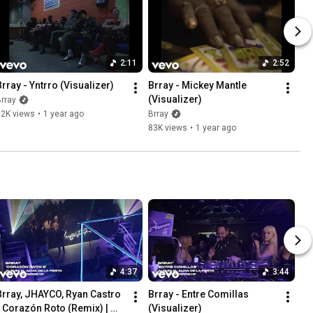
2:11
2:52
Brray - Yntrro (Visualizer)
Brray - Mickey Mantle 
(Visualizer)
rray
52K views
•
1 year ago
Brray
83K views
•
1 year ago
4:37
3:44
Brray, JHAYCO, Ryan Castro 
Brray - Entre Comillas 
- Corazón Roto (Remix) | 
(Visualizer)