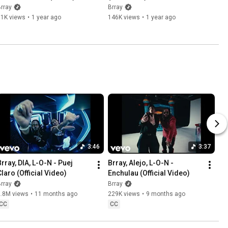
Visualizer
rray
Brray
51K views
•
1 year ago
146K views
•
1 year ago
3:46
3:37
rray, DIA, L-O-N - Puej 
Brray, Alejo, L-O-N - 
Claro (Official Video)
Enchulau (Official Video)
rray
Brray
2.8M views
•
11 months ago
229K views
•
9 months ago
CC
CC