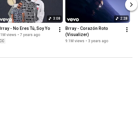
3:08
2:28
Brray - No Eres Tú, Soy Yo
Brray - Corazón Roto 
(Visualizer)
11M views
•
7 years ago
CC
9.1M views
•
3 years ago