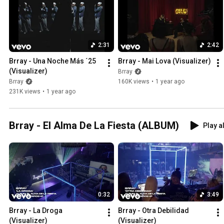
2:31
2:42
Brray - Una Noche Más ´25 
Brray - Mai Lova (Visualizer)
(Visualizer)
Brray
Brray
160K views
•
1 year ago
231K views
•
1 year ago
Brray - El Alma De La Fiesta (ALBUM)
Play al
0:32
3:49
Brray - La Droga 
Brray - Otra Debilidad 
(Visualizer)
(Visualizer)