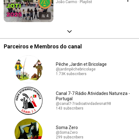
João Carmo · Playlist
4
Parceiros e Membros do canal
Pêche ,Jardin et Bricolage
@jardinpêchebricolage
1.73K subscribers
Canal 7-7 Rádio Atividades Natureza -
Portugal
@canal7-7radioatividadesnat98
143 subscribers
Soma Zero
@SomaZero
299 subscribers