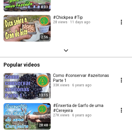
8:03
#Chickpea #Tip
28 views
11 days ago
2:56
Popular videos
Como #conservar #azeitonas
Parte 1
33K views
6 years ago
13:15
#Enxertia de Garfo de uma
#Cerejeira
27K views
6 years ago
28:48