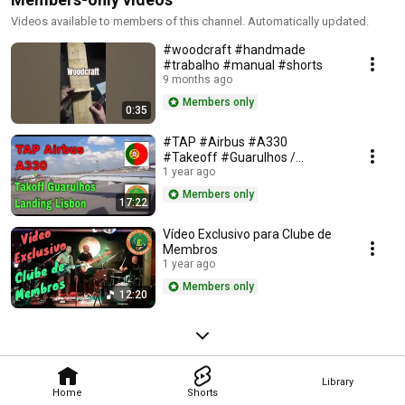
Videos available to members of this channel. Automatically updated.
#woodcraft #handmade
#trabalho #manual #shorts
9 months ago
Members only
0:35
#TAP #Airbus #A330
#Takeoff #Guarulhos /
#Landing #Lisbon
1 year ago
Members only
17:22
Vídeo Exclusivo para Clube de
Membros
1 year ago
Members only
12:20
Library
Home
Shorts