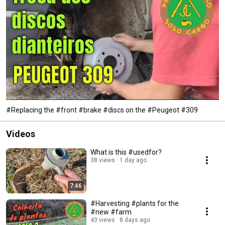
#Replacing the #front #brake #discs on the #Peugeot #309
Videos
What is this #usedfor?
38 views
1 day ago
7:46
#Harvesting #plants for the
#new #farm
43 views
8 days ago