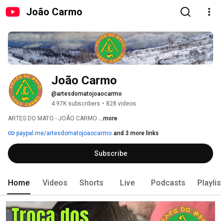
João Carmo
João Carmo
@artesdomatojoaocarmo
4.97K subscribers
•
828 videos
ARTES DO MATO - JOÃO CARMO 
...more
paypal.me/artesdomatojoaocarmo
and 3 more links
Subscribe
Home
Videos
Shorts
Live
Podcasts
Playli