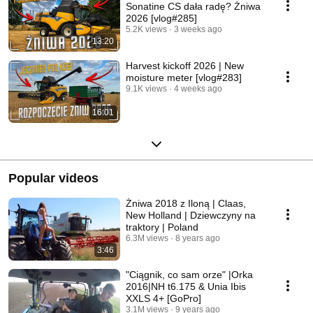
Sonatine CS dała radę? Żniwa
2026 [vlog#285]
5.2K views
3 weeks ago
13:20
Harvest kickoff 2026 | New
moisture meter [vlog#283]
9.1K views
4 weeks ago
16:01
Popular videos
Żniwa 2018 z Iloną | Claas,
New Holland | Dziewczyny na
traktory | Poland
6.3M views
8 years ago
3:46
"Ciągnik, co sam orze" |Orka
2016|NH t6.175 & Unia Ibis
XXLS 4+ [GoPro]
3.1M views
9 years ago