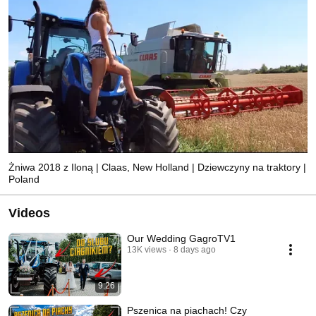
Żniwa 2018 z Iloną | Claas, New Holland | Dziewczyny na traktory |
Poland
Videos
Our Wedding GagroTV1
13K views
8 days ago
9:26
Pszenica na piachach! Czy