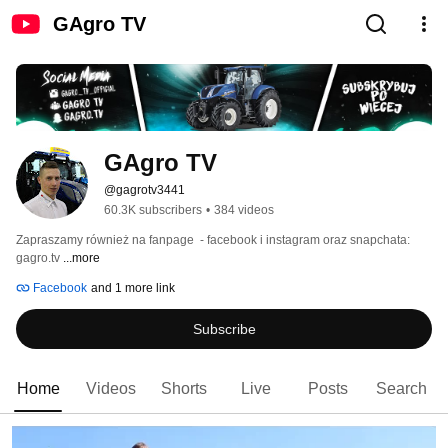
GAgro TV
GAgro TV
@gagrotv3441
60.3K subscribers
•
384 videos
Zapraszamy również na fanpage  - facebook i instagram oraz snapchata: 
gagro.tv 
...more
Facebook
and 1 more link
Subscribe
Home
Videos
Shorts
Live
Posts
Search