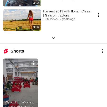
3:02
Harvest 2019 with Ilona | Claas
| Girls on tractors
1.1M views
7 years ago
3:06
Shorts
Wyjazd do Włoch w 
pigułce 😁 Fabryka 