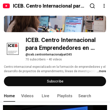
ICEB. Centro Internacional para
Emprendedores en Barcelona
ICEB. Centro Internacional 
para Emprendedores en 
Barcelona
@iceb.centrointernacionalpa4345
70 subscribers
•
40 videos
Centro internacional especializado en la formación de emprendedores y el 
desarrollo de proyectos de emprendimiento, líneas de investigación y 
...more
consultoría en este ámbito. Sus programas de másteres y cursos, en su 
mayoría impartidos online y en colaboración con prestigiosas 
Subscribe
universidades, están destinados a preparar a emprendedores y 
profesionales para influir positivamente en la sociedad, la cultura, la 
economía y el medioambiente. 
Home
Videos
Live
Playlists
Search