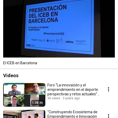
El ICEB en Barcelona
Videos
Foro “La innovación y el
emprendimiento en el deporte:
perspectivas y retos actuales”.
ICEB - CELIEM
36 views
3 years ago
1:38:36
"Construyendo Ecosistema de
Emprendimiento e Innovación