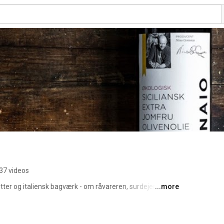
37 videos
retter og italiensk bagværk - om råvareren, surdejen og 
...more
enovnsbageri her i København. Kompromisløst Italiensk. 