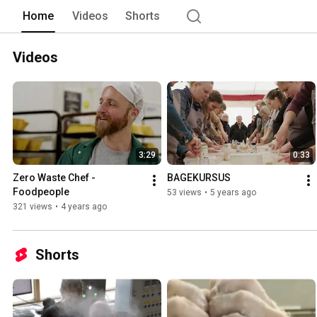
Home
Videos
Shorts
Videos
3:29
0:33
Zero Waste Chef - 
BAGEKURSUS
Foodpeople
53 views
•
5 years ago
321 views
•
4 years ago
Shorts