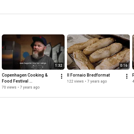
1:32
0:16
Copenhagen Cooking & 
Il Fornaio Bredformat
Food Festival 
122 views
•
7 years ago
programlanceringsevent
70 views
•
7 years ago