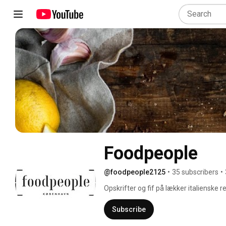
Foodpeople
@foodpeople2125
•
35 subscribers
•
Opskrifter og fif på lækker italienske 
ikke mindst smagen. Fra vores eget st
100% Økologisk. 
Subscribe