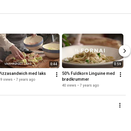
0:44
0:59
Pizzasandwich med laks
50% Fuldkorn Linguine med 
brødkrummer
49 views
•
7 years ago
40 views
•
7 years ago