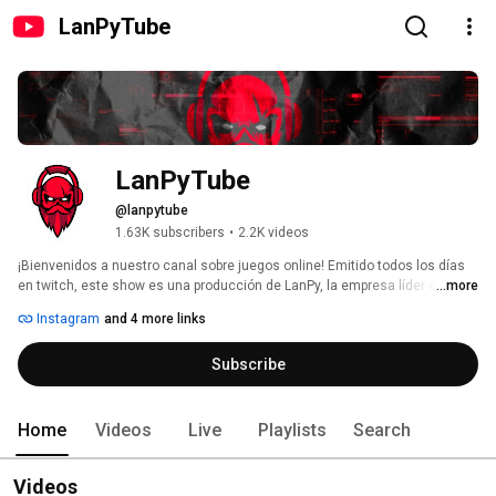
LanPyTube
LanPyTube
@lanpytube
1.63K subscribers
•
2.2K videos
¡Bienvenidos a nuestro canal sobre juegos online! Emitido todos los días 
en twitch, este show es una producción de LanPy, la empresa líder en 
...more
transmisiones digitales y eventos cyber deportivos en Paraguay. Aquí, 
Instagram
and 4 more links
exploramos los juegos más populares del momento, con análisis, 
competencias y contenido exclusivo presentado por tus streamers 
Subscribe
favoritos. Acompáñanos cada semana para disfrutar de entrevistas, 
consejos, y mucho más, todo en un ambiente amigable y apasionado por 
los videojuegos. ¡No te lo pierdas! 
Home
Videos
Live
Playlists
Search
Videos