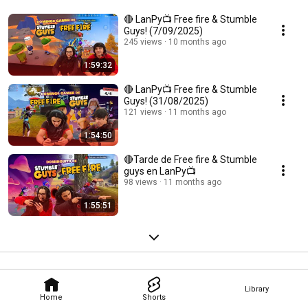
🔴 LanPy📺 Free fire & Stumble
Guys! (7/09/2025)
245 views
10 months ago
1:59:32
🔴 LanPy📺 Free fire & Stumble
Guys! (31/08/2025)
121 views
11 months ago
1:54:50
🔴Tarde de Free fire & Stumble
guys en LanPy📺
98 views
11 months ago
1:55:51
Library
Home
Shorts