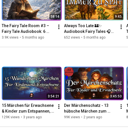
58:14
9:45
The Fairy Tale Room #3 – 
Always Too Late 🏰✨ 
Fairy Tale Audiobook: 6 
Audiobook Fairy Tales 🎧📖 
Beautiful Bedtime Stories 
-- For Falling Asleep & 
3.9K views
•
5 months ago
652 views
•
5 months ago
for Children & Adults
Dreaming 😴✨ For 
Children & Ad...
3:54:21
3:45:53
15 Märchen für Erwachsene 
Der Märchenschatz - 13 
& Kinder zum Entspannen, 
hübsche Märchen zum 
Einschlafen & Träumen 
Einschlafen, Entspannen & 
129K views
•
3 years ago
99K views
•
2 years ago
(langes Hörbuch)
Träumen (langes Hörbuch)