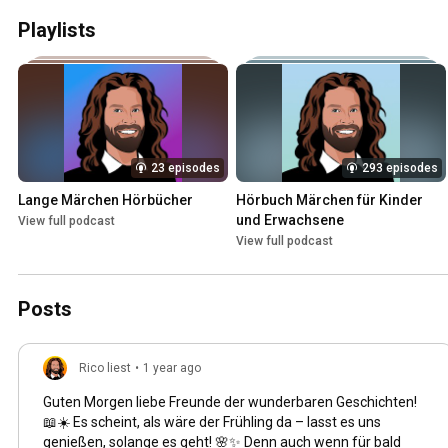
Hörbuch)
Playlists
23 episodes
293 episodes
Lange Märchen Hörbücher
Hörbuch Märchen für Kinder 
und Erwachsene
View full podcast
View full podcast
Posts
Rico liest
•
1 year ago
Guten Morgen liebe Freunde der wunderbaren Geschichten!
📖☀️ Es scheint, als wäre der Frühling da – lasst es uns
genießen, solange es geht! 🌸✨ Denn auch wenn für bald