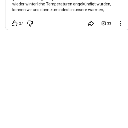
wieder winterliche Temperaturen angekündigt wurden,
können wir uns dann zumindest in unsere warmen,
wundervolle Geschichten flüchten. Welche Art von
Hörbüchern wollt ihr in Zukunft auf diesem Kanal mal hören?
27
33
🎧📖🔥 Seid ihr zufrieden mit der aktuellen Auswahl? 👍🏼 Oder
darf es auch mal ein spannender Krimi, mysteriöse
Geschichten oder vielleicht eine romantische
Liebesgeschichte sein? 💕 Lasst es mich wissen – ich freue
mich auf eure Wünsche in den Kommentaren! 😊📚 Habt
einen schönen Tag und genießt die Sonne 🌞