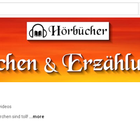
videos
chen sind toll! 
...more