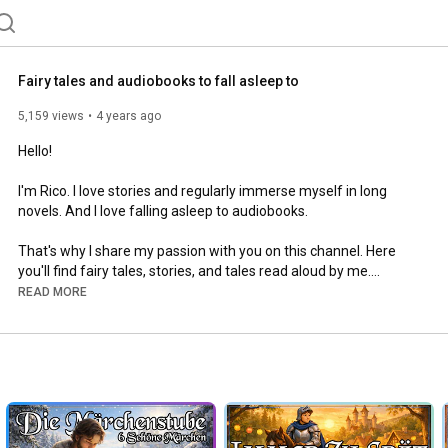
Fairy tales and audiobooks to fall asleep to
5,159 views
4 years ago
Hello!

I'm Rico. I love stories and regularly immerse myself in long 
novels. And I love falling asleep to audiobooks.

That's why I share my passion with you on this channel. Here 
you'll find fairy tales, stories, and tales read aloud by me.

READ MORE
If you want to receive regular audiobook updates, subscribe to 
the channel.

See you soon

Your Rico

#FairyTales
#Audiobook
#GoodNightStories