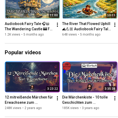
11:00
10:11
Audiobook Fairy Tale 🎧📖 
The River That Flowed Uphill 
The Wandering Castle 🏰 For 
🌊💪🏼 Audiobook Fairy Tale 
falling asleep & dreaming 
for Falling Asleep & 
1.2K views
•
5 months ago
648 views
•
5 months ago
😴✨ For children & ad...
Dreaming 😴 For Childre...
Popular videos
3:23:22
3:35:38
12 mitreißende Märchen für 
Die Märchenkiste - 10 tolle 
Erwachsene zum 
Geschichten zum 
Entspannen, Einschlafen & 
Einschlafen für Kinder und 
248K views
•
2 years ago
185K views
•
3 years ago
Träumen (langes Hörbuch)
Erwachsene (langes 