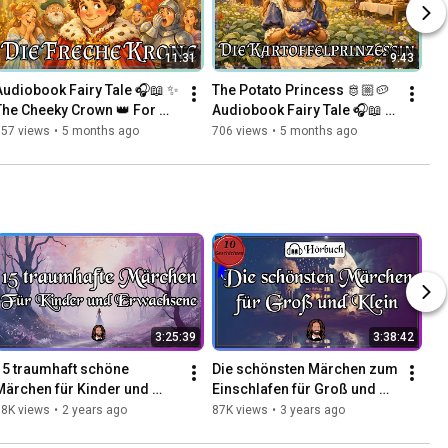
11:31
9:43
Audiobook Fairy Tale 🎧📖 ✨ 
The Potato Princess 🫅🏼🥔 
The Cheeky Crown 👑 For 
Audiobook Fairy Tale 🎧📖 
falling asleep & dreaming 
For falling asleep & 
557 views
•
5 months ago
706 views
•
5 months ago
😴✨ For children & adults
dreaming 😴✨ For children 
& a...
3:25:39
3:38:42
15 traumhaft schöne 
Die schönsten Märchen zum 
Märchen für Kinder und 
Einschlafen für Groß und 
Erwachsene - langes 
Klein - langes Hörbuch - 10 
88K views
•
2 years ago
87K views
•
3 years ago
Hörbuch zum Einschlafen & 
traumhafte Märchen