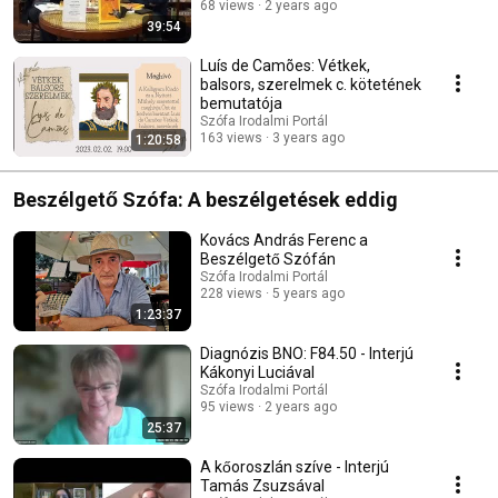
68 views
2 years ago
39:54
Luís de Camões: Vétkek,
balsors, szerelmek c. kötetének
bemutatója
Szófa Irodalmi Portál
163 views
3 years ago
1:20:58
Beszélgető Szófa: A beszélgetések eddig
Kovács András Ferenc a
Beszélgető Szófán
Szófa Irodalmi Portál
228 views
5 years ago
1:23:37
Diagnózis BNO: F84.50 - Interjú
Kákonyi Luciával
Szófa Irodalmi Portál
95 views
2 years ago
25:37
A kőoroszlán szíve - Interjú
Tamás Zsuzsával