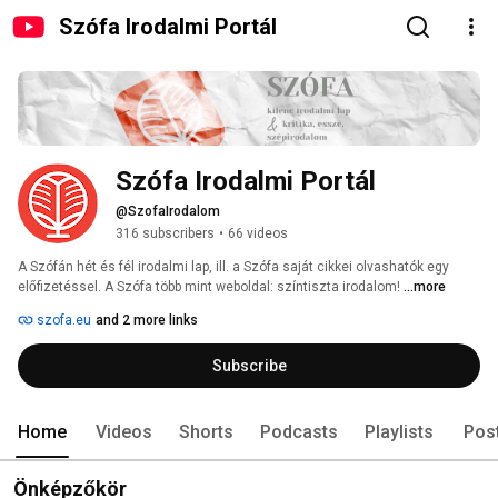
Szófa Irodalmi Portál
Szófa Irodalmi Portál
@SzofaIrodalom
316 subscribers
•
66 videos
A Szófán hét és fél irodalmi lap, ill. a Szófa saját cikkei olvashatók egy 
előfizetéssel. A Szófa több mint weboldal: színtiszta irodalom! 
...more
szofa.eu
and 2 more links
Subscribe
Home
Videos
Shorts
Podcasts
Playlists
Pos
Önképzőkör