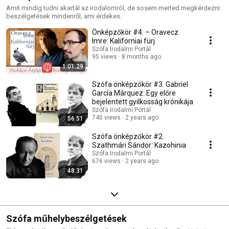
Amit mindig tudni akartál az irodalomról, de sosem merted megkérdezni:
beszélgetések mindenről, ami érdekes.
Önképzőkör #4. – Oravecz
Imre: Kaliforniai fürj
Szófa Irodalmi Portál
95 views
8 months ago
1:01:29
Szófa önképzőkör #3. Gabriel
García Márquez: Egy előre
bejelentett gyilkosság krónikája
Szófa Irodalmi Portál
740 views
2 years ago
56:51
Szófa önképzőkör #2.
Szathmári Sándor: Kazohinia
Szófa Irodalmi Portál
676 views
2 years ago
48:31
Szófa műhelybeszélgetések