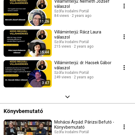
Villáminterjú: Németh József
válaszol
Szófa Irodalmi Portál
84 views
2 years ago
11:26
Villáminterjú: Rácz Laura
válaszol
Szófa Irodalmi Portál
215 views
2 years ago
15:44
Villáminterjú: dr. Hacsek Gábor
válaszol
Szófa Irodalmi Portál
249 views
2 years ago
3:47
Könyvbemutató
Mohácsi Árpád: Párizsi Befutó -
Könyvbemutató
Szófa Irodalmi Portál