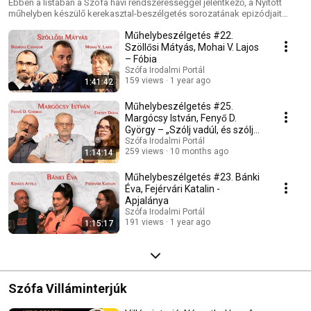
Ebben a listában a Szófa havi rendszerességgel jelentkező, a Nyitott
műhelyben készülő kerekasztal-beszélgetés sorozatának epizódjait
gyűjtjük.
Műhelybeszélgetés #22.
Szöllősi Mátyás, Mohai V. Lajos
– Fóbia
Szófa Irodalmi Portál
159 views
1 year ago
1:41:42
Műhelybeszélgetés #25.
Margócsy István, Fenyő D.
György – „Szólj vadúl, és szólj
szelíden…”
Szófa Irodalmi Portál
259 views
10 months ago
1:14:14
Műhelybeszélgetés #23. Bánki
Éva, Fejérvári Katalin -
Apjalánya
Szófa Irodalmi Portál
191 views
1 year ago
1:15:17
Szófa Villáminterjúk