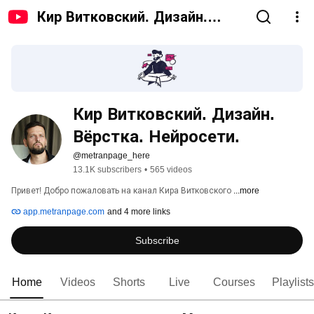
Кир Витковский. Дизайн.
Вёрстка. Нейросети.
Кир Витковский. Дизайн. 
Вёрстка. Нейросети.
@metranpage_here
13.1K subscribers
•
565 videos
Привет! Добро пожаловать на канал Кира Витковского 
...more
app.metranpage.com
and 4 more links
Subscribe
Home
Videos
Shorts
Live
Courses
Playlists