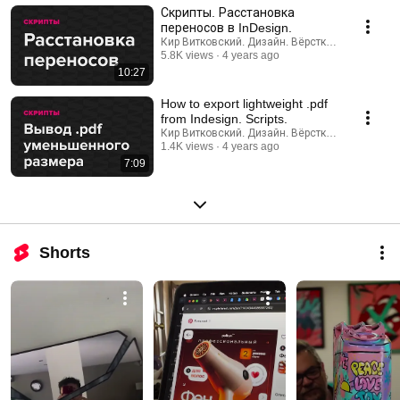
Скрипты. Расстановка
переносов в InDesign.
Кир Витковский. Дизайн. Вёрстка. Нейросети.
5.8K views
4 years ago
10:27
How to export lightweight .pdf
from Indesign. Scripts.
Кир Витковский. Дизайн. Вёрстка. Нейросети.
1.4K views
4 years ago
7:09
Shorts