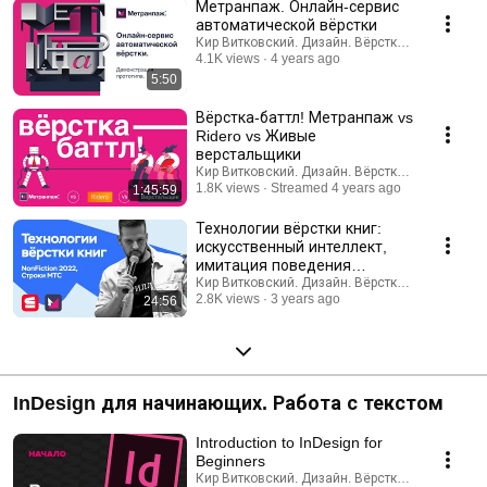
Метранпаж. Онлайн-сервис
автоматической вёрстки
Кир Витковский. Дизайн. Вёрстка. Нейросети.
4.1K views
4 years ago
5:50
Вёрстка-баттл! Метранпаж vs
Ridero vs Живые
верстальщики
Кир Витковский. Дизайн. Вёрстка. Нейросети.
1.8K views
Streamed 4 years ago
1:45:59
Технологии вёрстки книг:
искусственный интеллект,
имитация поведения
человека, релевантные
Кир Витковский. Дизайн. Вёрстка. Нейросети.
2.8K views
3 years ago
24:56
сервисы
InDesign для начинающих. Работа с текстом
Introduction to InDesign for
Beginners
Кир Витковский. Дизайн. Вёрстка. Нейросети.