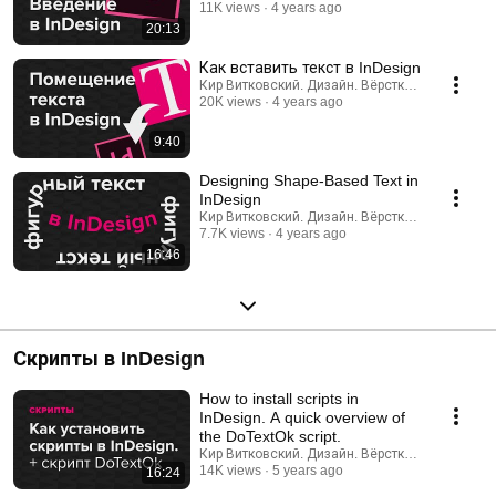
11K views
4 years ago
20:13
Как вставить текст в InDesign
Кир Витковский. Дизайн. Вёрстка. Нейросети.
20K views
4 years ago
9:40
Designing Shape-Based Text in
InDesign
Кир Витковский. Дизайн. Вёрстка. Нейросети.
7.7K views
4 years ago
16:46
Скрипты в InDesign
How to install scripts in
InDesign. A quick overview of
the DoTextOk script.
Кир Витковский. Дизайн. Вёрстка. Нейросети.
14K views
5 years ago
16:24