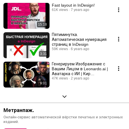
Fast layout in InDesign!
61K views
7 years ago
15:18
Пятиминутка.
Автоматическая нумерация
страниц в InDesign
59K views
6 years ago
3:31
Генерируем Изображение с
Вашим Лицом в Leonardo.ai |
Аватарка с ИИ | Кир
Витковский
47K views
2 years ago
9:01
Метранпаж.
Онлайн-сервис автоматической вёрстки печатных и электронных
изданий.