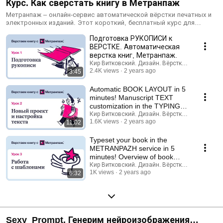
Курс. Как сверстать книгу в Метранпаж
Метранпаж – онлайн-сервис автоматической вёрстки печатных и
электронных изданий. Этот короткий, бесплатный курс для
авторов, экспертов и дизайнеров, желающих быстро решить
Подготовка РУКОПИСИ к
вопросы с версткой книг и других многостраничных изданий.
ВЕРСТКЕ. Автоматическая
верстка книг, Метранпаж.
Кир Витковский. Дизайн. Вёрстка. Нейросети.
2.4K views
2 years ago
3:45
Automatic BOOK LAYOUT in 5
minutes! Manuscript TEXT
customization in the TYPING
METER service
Кир Витковский. Дизайн. Вёрстка. Нейросети.
1.6K views
2 years ago
11:02
Typeset your book in the
METRANPAZH service in 5
minutes! Overview of book
layout TEMPLATES
Кир Витковский. Дизайн. Вёрстка. Нейросети.
1K views
2 years ago
6:32
Sexy_Prompt. Генерим нейроизображения