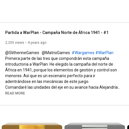
Partida a WarPlan - Campaña Norte de África 1941 - #1
2,205 views
4 years ago
​@SlitherineGames   @MatrixGames  
#Wargames
#WarPlan
Primera parte de las tres que compondrán esta campaña 
introductoria a WarPlan. He elegido la campaña del norte de 
África en 1941, porque los elementos de gestión y control son 
menores. Así que es un escenario perfecto para ir 
adentrándose en las mecánicas de este juego.

Comandaré las unidades del eje en su avance hacia Alejandría

READ MORE
WarPlan es un juego de guerra (Wargame) a nivel estratégico / 
operacional de cuerpo / división que simula las campañas de la 
2ª Guerra Mundial utilizando fuerzas terrestres, navales y 
aéreas para representar a cada uno de los países involucrados 
en el conflicto. El sistema WarPlan se centra en la facilidad de la 
interfaz para permitir a los jugadores concentrarse sobre 