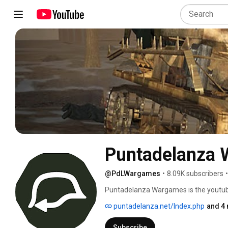
Puntadelanza
@PdLWargames
•
8.09K subscribers
•
Puntadelanza Wargames is the youtub
www.puntadelanza.net 
puntadelanza.net/Index.php
and 4 
Subscribe