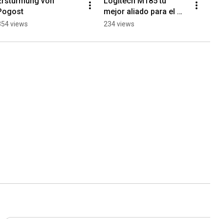
Erstürmung von 
Logitech M185 tu 
Pogost
mejor aliado para el 
home office #logitech 
354 views
234 views
#ratones #perifericos