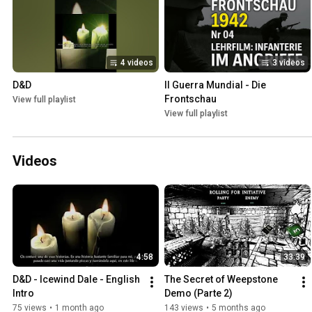
4 videos
3 videos
D&D
II Guerra Mundial - Die 
Frontschau
View full playlist
View full playlist
Videos
4:58
33:39
D&D - Icewind Dale - English 
The Secret of Weepstone 
Intro
Demo (Parte 2)
75 views
•
1 month ago
143 views
•
5 months ago