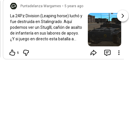
Puntadelanza Wargames
•
5 years ago
La 24Pz Division (Leaping horse) luchó y
fue destruida en Stalingrado. Aquí
podemos ver un StugIII, cañón de asalto
de infantería en sus labores de apoyo.
¿Y si juego en directo esta batalla a
muerte en Stalingrado? CMRT - Combat
Mission Red Thunder.
#WarGames
6
#CombatMission