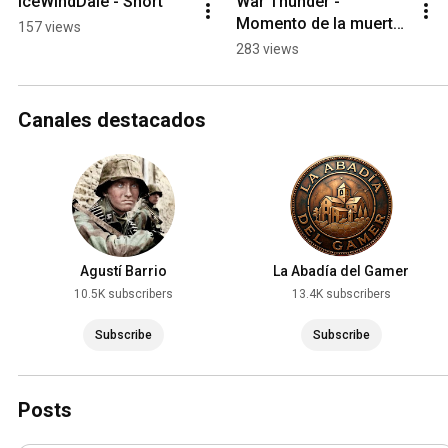
IceWindDale - Short
War Thunder - 
Momento de la muerte. 
157 views
#games 
283 views
#gaming#warthunder
Canales destacados
Agustí Barrio
La Abadía del Gamer
10.5K subscribers
13.4K subscribers
Subscribe
Subscribe
Posts