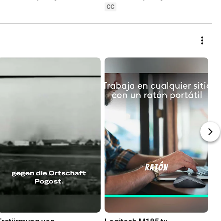
Gebiet
CC