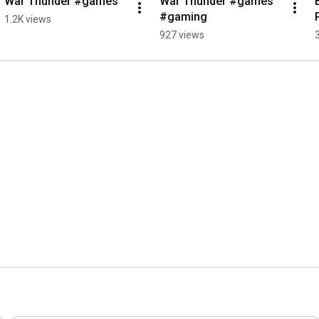
War Thunder #games
War Thunder #games 
#gaming
1.2K views
927 views