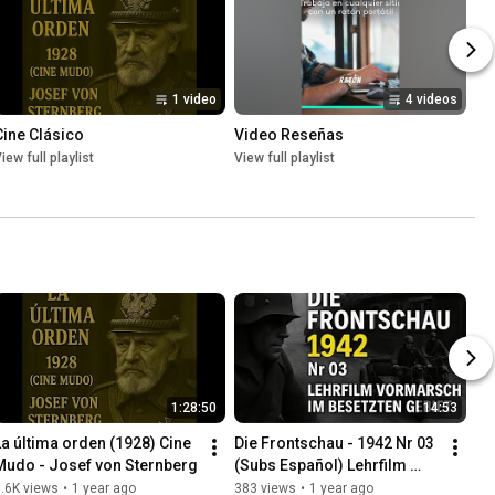
1 video
4 videos
Cine Clásico
Video Reseñas
iew full playlist
View full playlist
1:28:50
14:53
La última orden (1928) Cine 
Die Frontschau - 1942 Nr 03 
Mudo - Josef von Sternberg
(Subs Español) Lehrfilm 
Vormarsch Im Besetzten 
.6K views
•
1 year ago
383 views
•
1 year ago