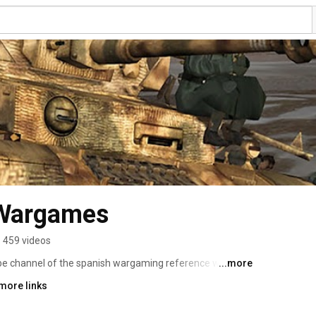
 Wargames
459 videos
e channel of the spanish wargaming reference web: 
...more
more links