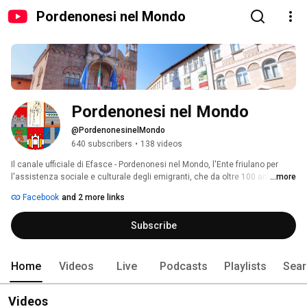
Pordenonesi nel Mondo
Pordenonesi nel Mondo
@PordenonesinelMondo
640 subscribers
•
138 videos
Il canale ufficiale di Efasce - Pordenonesi nel Mondo, l'Ente friulano per 
l'assistenza sociale e culturale degli emigranti, che da oltre 100 anni 
...more
lavora con e per i corregionali del Friuli Venezia Giulia quale associazione 
Facebook
and 2 more links
riconosciuta dalla Regione Autonoma Friuli Venezia Giulia. 
Subscribe
Home
Videos
Live
Podcasts
Playlists
Sear
Videos