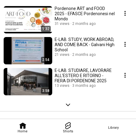
Pordenone ART and FOOD
2025 - EFASCE Pordenonesi nel
Mondo
31 views
2 months ago
1:32
E-LAB. STUDY, WORK ABROAD,
AND COME BACK - Galvani High
School
21 views
2 months ago
2:54
E-LAB. STUDIARE, LAVORARE
ALL'ESTERO E RITORNO -
FIERA DI PORDENONE 2025
13 views
3 months ago
3:58
Library
Home
Shorts