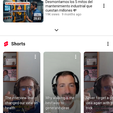
Desmontamos los 5 mitos del
mantenimiento industrial que
cuestan millones 💸
19K views
9 months ago
29:41
Shorts
The interview that 
Why walking is the 
Never forget a go
changed our view on 
best way to 
idea again with th
health
generate ideas
trick