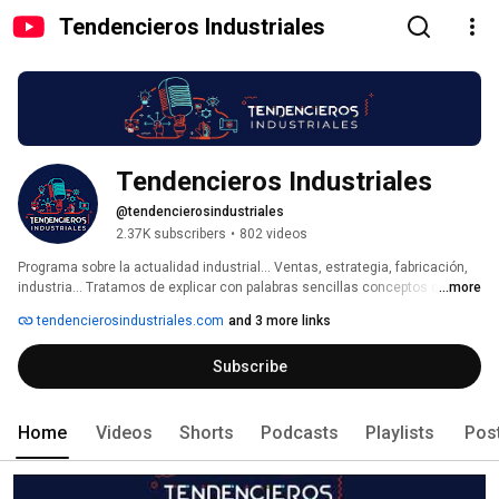
Tendencieros Industriales
Tendencieros Industriales
@tendencierosindustriales
2.37K subscribers
•
802 videos
Programa sobre la actualidad industrial... Ventas, estrategia, fabricación, 
industria... Tratamos de explicar con palabras sencillas conceptos que 
...more
pueden ser más complejos de entender si no estás en el día a día de los 
tendencierosindustriales.com
and 3 more links
mismos... 
Subscribe
Home
Videos
Shorts
Podcasts
Playlists
Pos