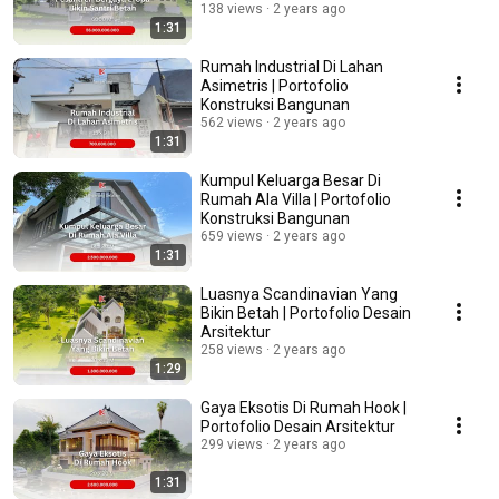
138 views
2 years ago
1:31
Rumah Industrial Di Lahan
Asimetris | Portofolio
Konstruksi Bangunan
562 views
2 years ago
1:31
Kumpul Keluarga Besar Di
Rumah Ala Villa | Portofolio
Konstruksi Bangunan
659 views
2 years ago
1:31
Luasnya Scandinavian Yang
Bikin Betah | Portofolio Desain
Arsitektur
258 views
2 years ago
1:29
Gaya Eksotis Di Rumah Hook |
Portofolio Desain Arsitektur
299 views
2 years ago
1:31