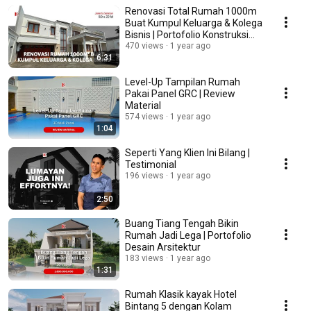
Renovasi Total Rumah 1000m
Buat Kumpul Keluarga & Kolega
Bisnis | Portofolio Konstruksi
Bangunan
470 views
1 year ago
6:31
Level-Up Tampilan Rumah
Pakai Panel GRC | Review
Material
574 views
1 year ago
1:04
Seperti Yang Klien Ini Bilang |
Testimonial
196 views
1 year ago
2:50
Buang Tiang Tengah Bikin
Rumah Jadi Lega | Portofolio
Desain Arsitektur
183 views
1 year ago
1:31
Rumah Klasik kayak Hotel
Bintang 5 dengan Kolam