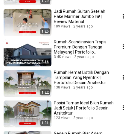
1:29
Jadi Rumah Sultan Setelah
Pake Marmer Jumbo Ini! |
Review Material
109 views
2 years ago
1:25
Rumah Scandinavian Tropis
Premium Dengan Tangga
Melayang | Portofolio
Konstruksi Bangunan
3.4K views
2 years ago
8:16
Rumah Hemat Listrik Dengan
Tampilan Yang Nyentrik! |
Portofolio Desain Arsitektur
138 views
2 years ago
1:22
Posisi Taman Ideal Bikin Rumah
Jadi Sejuk | Portofolio Desain
Arsitektur
123 views
2 years ago
1:31
Gedein Rumah Biar Adem