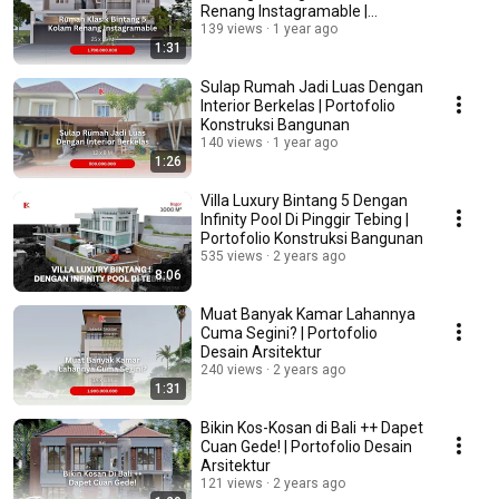
Renang Instagramable |
Portofolio Desain Arsitektur
139 views
1 year ago
1:31
Sulap Rumah Jadi Luas Dengan
Interior Berkelas | Portofolio
Konstruksi Bangunan
140 views
1 year ago
1:26
Villa Luxury Bintang 5 Dengan
Infinity Pool Di Pinggir Tebing |
Portofolio Konstruksi Bangunan
535 views
2 years ago
8:06
Muat Banyak Kamar Lahannya
Cuma Segini? | Portofolio
Desain Arsitektur
240 views
2 years ago
1:31
Bikin Kos-Kosan di Bali ++ Dapet
Cuan Gede! | Portofolio Desain
Arsitektur
121 views
2 years ago