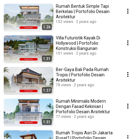
Rumah Bentuk Simple Tapi
Berkelas | Portofolio Desain
Arsitektur
152 views
2 years ago
1:26
Villa Futuristik Kayak Di
Hollywood | Portofolio
Konstruksi Bangunan
151 views
2 years ago
1:31
Ber-Gaya Bali Pada Rumah
Tropis | Portofolio Desain
Arsitektur
78 views
2 years ago
1:27
Rumah Minimalis Modern
Dengan Fasad Kekinian |
Portofolio Desain Arsitektur
77 views
2 years ago
1:31
Rumah Tropis Asri Di Jakarta
Pusat? | Portofolio Desain