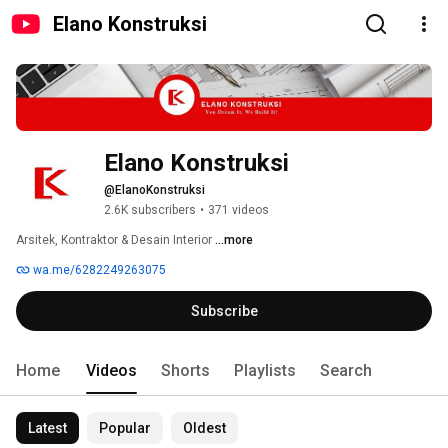
Elano Konstruksi
Elano Konstruksi
@ElanoKonstruksi
2.6K subscribers
•
371 videos
Arsitek, Kontraktor & Desain Interior 
...more
wa.me/6282249263075
Subscribe
Home
Videos
Shorts
Playlists
Search
Latest
Popular
Oldest