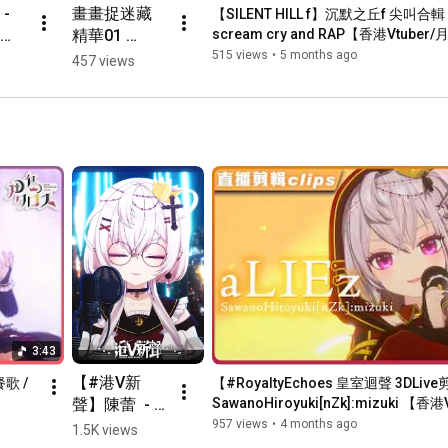
✚ +＋+＋+＋+＋+＋+＋+＋+＋+＋+＋✚

- 
畫畫捉迷藏 
【SILENT HILL f】沉默之丘f 尖叫合輯 
精華01 
scream cry and RAP【香港Vtube
＋＋＋ 殿下3D化眾籌計劃感謝名單 ＋＋＋

e 
mecchacha
515 views
•
5 months ago
457 views
(同方案排名不分先後)

) 
meleon 
#shorts 
✨《首席黑騎士》方案

#vtuber
金唔知乜春   女婿 Thomas（米之機老公）   C姐 d(`･∀･)b   L.Y.C.L   
軒神清

YK   SK Y   肥仔Isaac   Lawman   酒呀九叔   路過的石油王子   T.T   
KO RABBIT 

紫璃   KenN   HEI   mhp2alex   浮城 Paradeisos    Tino   KT 汪   
Hankari   

湯姆TOM   RU    Wilson C    薇洛   瀦瀦OxO   猫娘缶   AbuvTheSky   
白狼   

Yuto   坂本キリト   Jacky Tong   The_Ivan066   啊李

✨《身體快樂》方案 

JJPang   失智博士Domdom   牙 • K   Ng Issac   塵埃落定   紫千雪   
3:43
GKK

【#港V新
歌 / 
【#RoyaltyEchoes 皇室迴聲 3DLive剪
聲】陳蕾  - 
SawanoHiroyuki[nZk]:mizuki 【香
✨《充殿抱抱》方案

ロス】#3dlive
紅豆   Inquisitor   JC12   HIME   NW hyoui   Arrival   cool Hie

求救的勇氣 
957 views
•
4 months ago
1.5K views
迷途小兔Jaffy   最愛殿下嘅童B   某人   條頓騎士
