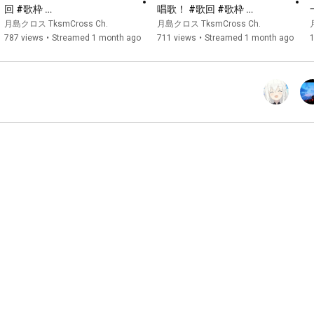
https://www.youtube.com/channel/UC5bh...
回 #歌枠 
唱歌！ #歌回 #歌枠 
#singingstream【香港
#singingstream【香港
月島クロス TksmCross Ch.
月島クロス TksmCross Ch.
https://streamlabs.com/scastle/tip
Vtuber/月島クロス】
Vtuber/月島クロス】
787 views
•
Streamed 1 month ago
711 views
•
Streamed 1 month ago
https://payme.hsbc/tksmcross
✚ +＋+＋+＋+＋+＋+＋+＋+＋+＋+＋✚

00:00
00:01:55
 舞台亮燈

00:04:56
00:10:19
 Giga ft.可不

00:12:40
 MC

00:18:07
00:21:49
00:26:29
 SOS / 黛冬優子 (CV.幸村恵理)

00:30:35
 MC

00:35:53