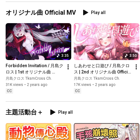
#KARAOKE【香港Vtuber/月
島クロス】
オリジナル曲 Official MV
Play all
3:35
3:50
Forbidden Invitation / 月島ク
しあわせと口遊び / 月島クロ
ロス | 1st オリジナル曲 
ス | 2nd オリジナル曲 Official 
Official MV #vtuber
MV #vtuber
月島クロス TksmCross Ch.
月島クロス TksmCross Ch.
31K views
•
2 years ago
17K views
•
2 years ago
CC
CC
主題活動台＋
Play all