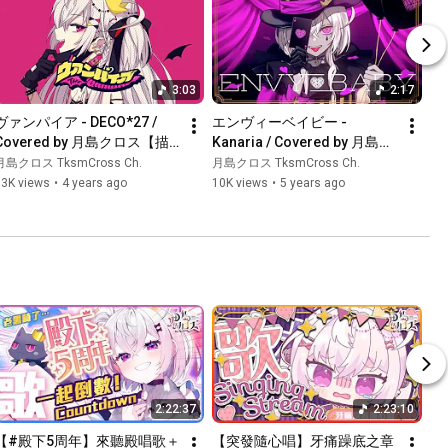
3:03
2:17
ヴァンパイア - DECO*27 / 
エンヴィーベイビー - 
Covered by 月島クロス【描
Kanaria / Covered by 月島ク
いて歌ってみた】HKVtuber
ロス【描いて歌ってみた】
月島クロス TksmCross Ch.
月島クロス TksmCross Ch.
HKVtuber
13K views
•
4 years ago
10K views
•
5 years ago
2:22:37
2:23:10
【#殿下5周年】來聽殿唱歌＋
【突發隨心唱】牙痛躁底之章