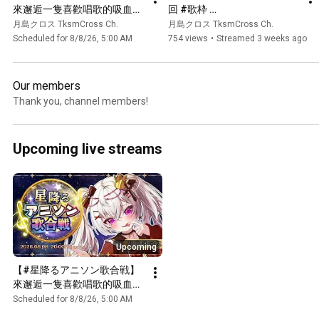
來邂逅一隻喜歡唱歌的吸血鬼
回 #歌枠 
殿下✨#歌枠 #歌回 #歌枠 
#singingstream【香港
月島クロス TksmCross Ch.
月島クロス TksmCross Ch.
#singingstream 
Vtuber/月島クロス】
Scheduled for 8/8/26, 5:00 AM
754 views
•
Streamed 3 weeks ago
#KARAOKE【香港Vtuber/月
島クロス】
Our members
Thank you, channel members!
Upcoming live streams
Upcoming
【#星降るアニソン歌合戦】
來邂逅一隻喜歡唱歌的吸血鬼
殿下✨#歌枠 #歌回 #歌枠 
Scheduled for 8/8/26, 5:00 AM
#singingstream 