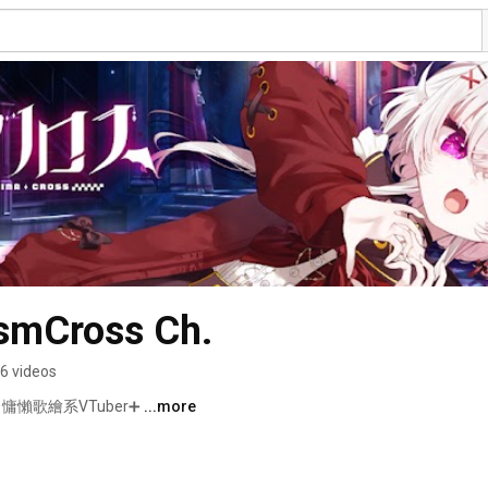
Cross Ch.
6 videos
懶歌繪系VTuber➕ 
...more