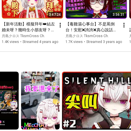
02:07:21
02:08:02
3:47:24
3:56:31
02:12:58
 ED卡

【新年活動】模擬拜年👑結左
【毒雞湯心事台】不是罵倒
✚ +＋+＋+＋+＋+＋+＋+＋+＋+＋+＋✚

婚未呀？幾時生小朋友呀？是
台！安慰❌誇誇❌真心說話⭕️
旦啦⋯總之，利是逗來！【香
大概不會很mean⋯請不要有
月島クロス TksmCross Ch.
月島クロス TksmCross Ch.
👑 聊天室直播守則 👑

港Vtuber/月島クロス】
奇怪的期待- _-【香港Vtuber/
1.4K views
•
Streamed 4 years ago
1.7K views
•
Streamed 3 years ago
1）如本殿未主動提及，盡量避免提起其他人的名字。

月島クロス】
2）盡量避免在別的直播間中提到本殿，請尊重每個台主。

3）不要騎劫，不要吵架，人生已經好累，而且本殿怕吵。

4）有惡意/騷擾言論，請平靜舉報就好。

5）請不要在直播中討論政治等等的敏感議題。

👑王子攻略 👑

1）請體諒本殿經常放空/眼殘/手殘/空耳/金魚記憶/方向白痴，

     請予以最大的關愛及包容。

2）多多稱讚和彩虹屁可使王子健康成長，走音破音請用螢光棒蓋
過。

3）不要劇透，亦請勿指示本殿做這做那。控制狂好走不送。

影片禁止未經授權的二次上傳
