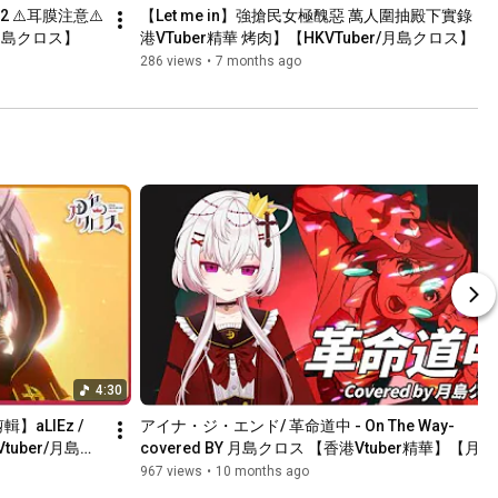
2 ⚠️耳膜注意⚠️ 
【Let me in】強搶民女極醜惡 萬人圍抽殿下實錄【
r/月島クロス】
港VTuber精華 烤肉】【HKVTuber/月島クロス】 | 
RG33 盲盒飯友抽抽樂
286 views
•
7 months ago
4:30
輯】aLIEz / 
アイナ・ジ・エンド/ 革命道中 - On The Way-  
港Vtuber/月島ク
covered BY 月島クロス 【香港Vtuber精華】【月島
クロス/HKVtuber】
967 views
•
10 months ago