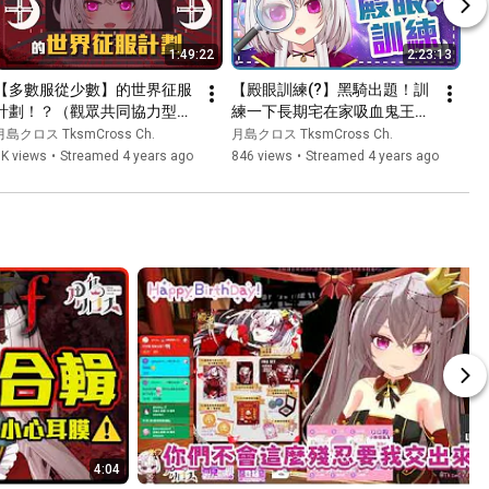
1:49:22
2:23:13
【多數服從少數】的世界征服
【殿眼訓練(?】黑騎出題！訓
計劃！？（觀眾共同協力型企
練一下長期宅在家吸血鬼王子
劃）【香港Vtuber/月島クロ
的視力⋯【香港Vtuber/月島
月島クロス TksmCross Ch.
月島クロス TksmCross Ch.
ス】
クロス】
1K views
•
Streamed 4 years ago
846 views
•
Streamed 4 years ago
4:04