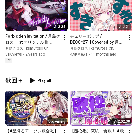
3:35
2:21
Forbidden Invitation / 月島ク
チェリーポップ / 
ロス | 1st オリジナル曲 
DECO*27【Covered by 月島
Official MV #vtuber
クロス】#歌ってみた
月島クロス TksmCross Ch.
月島クロス TksmCross Ch.
31K views
•
2 years ago
4.9K views
•
11 months ago
CC
歌回＋
Play all
Upcoming
2:02:38
【#星降るアニソン歌合戦】
【隨心唱】來吼一會歌！ #歌