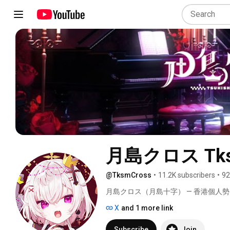
月島クロス Tksm
@TksmCross
•
11.2K subscribers
•
92
月島クロス（月島十字） — 香港個人勢 慵
X
and 1 more link
Subscribe
Join