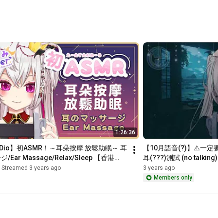
翻唱 #shorts 
【月島クロス 
✨《為殿打CALL》方案

| #香港
Futaru   鎚仔   Asurada   澪   天道   龜   L.Y.C.L    L.Y.C.L    L.Y.C.L   
Vtuber】#廣
Leoleung

東歌
A lam hiu chun    秘匿環首的鋼鐵琴弦   Victor chiu   henryKL   Fu 
Lo

戰神   Sam Sir   sakana魚   Ricky Tang   虎咪   綽貓醬   牛丼   K 
Cheuk

✨《好好食飯》方案

Wing   樂韻雪姬   蕃薯(SmallPotato)   凍檸茶走雪   靈長者   Tom   
Gillslala

Hoba   YUKA   kennethuwu   Nightshadow   鯨醬   willihana   莓熊
1:26:36
可兒 

醉瞹娘殿藻同JackyTong嘅吉良吉影   Oi Ocha   Arrival   Wil兒子   
3Dio】初ASMR！～耳朵按摩 放鬆助眠～ 耳
【10月語音(?)】⚠️一定
haptimmy 

Ear Massage/Relax/Sleep 【香港
耳(???)測試 (no talkin
/月島クロス】
Streamed 3 years ago
3 years ago
✨《入團之證》方案

Members only
T.K F   131260   James_C   TomLiiiii   梁積奇   Honoka Nitta   太鼓
Ｌ樣   

Spring   伊織奈櫻   no.8896   Brian   立青   波克
