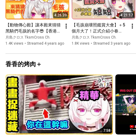
4:26:39
4:21:17
【動物傳心殿】讓本殿來猜猜
【毛孩崩壞照鑑賞大會】＋5
黑騎們毛孩的名字😎【香港
個月大了！正式介紹小眷
Vtuber/月島クロス】
屬！！【香港Vtuber/月島ク
月島クロス TksmCross Ch.
月島クロス TksmCross Ch.
ロス】
1.4K views
•
Streamed 4 years ago
1.8K views
•
Streamed 3 years ago
香香的烤肉＋
7:58