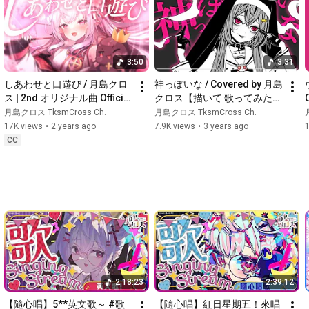
https://x.com/TksmCross/status/179983...
✚ +＋+＋+＋+＋+＋+＋+＋+＋+＋+＋✚

3:50
3:31
#RoyaltyEchoes
Royalty Echoes - 皇室迴聲 -

しあわせと口遊び / 月島クロ
神っぽいな / Covered by 月島
HKVtuber 月島クロス 1st 3D Solo Live

ス | 2nd オリジナル曲 Official 
クロス【描いて 歌ってみた】
MV #vtuber
HKVtuber
月島クロス TksmCross Ch.
月島クロス TksmCross Ch.
Key illust：水火ミミック 様

17K views
•
2 years ago
7.9K views
•
3 years ago
Event Logo： Error99 様

CC
Original Songs：

✨Forbidden Invitation / 月島クロス | 1st オリジナル曲 Official 
MV 
#vtuber
https://youtu.be/EFsZJBzyqjM
✨しあわせと口遊び (幸福獨語) / 月島クロス | 2nd オリジナル曲 
https://youtu.be/zzoEDQJ-E7E
✚ +＋+＋+＋+＋+＋+＋+＋+＋+＋+＋✚

2:18:23
2:39:12
【隨心唱】5**英文歌～ #歌
【隨心唱】紅日星期五！來唱