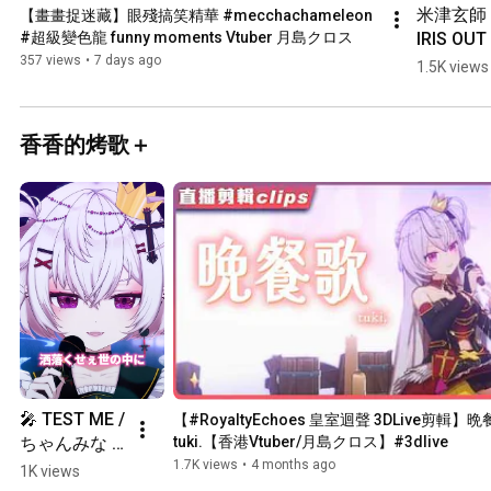
米津玄師  
【畫畫捉迷藏】眼殘搞笑精華 #mecchachameleon  
IRIS OUT 
#超級變色龍 funny moments Vtuber 月島クロス
(Trombon
357 views
•
7 days ago
1.5K views
Champion
#shorts 
#vtuber 
香香的烤歌＋
#funny
🎤 TEST ME / 
【#RoyaltyEchoes 皇室迴聲 3DLive剪輯】晩餐
ちゃんみな 
tuki.【香港Vtuber/月島クロス】#3dlive
#shorts 
1.7K views
•
4 months ago
1K views