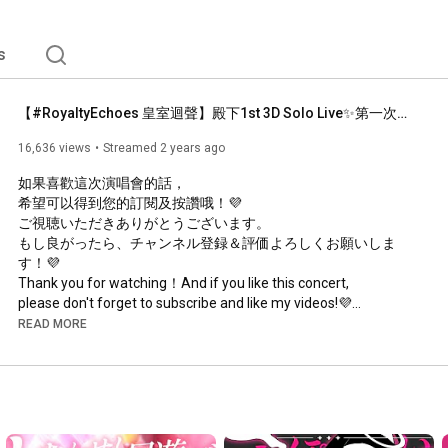
s
【#RoyaltyEchoes 皇室迴聲】殿下1st 3D Solo Live✨第一次的個人演唱會＋各種發表！✨【香港Vtuber/月島クロス】#3dlive
16,636 views
Streamed 2 years ago
如果喜歡這次演唱會的話，

希望可以得到您的訂閱及按讚哦！💜

ご視聴いただきありがとうございます。

もし良がったら、チャンネル登録＆評価よろしくお願いしま
す！💜

Thank you for watching！And if you like this concert, 

please don't forget to subscribe and like my videos!💜

READ MORE
✚ +＋+＋+＋+＋+＋+＋+＋+＋+＋+＋✚

香港RG31將會於✨Day2&3(6月15/16)

於九展6樓港V街💜Violet 18💜攤位

販售新品

1️⃣3周年紀念週邊✨

2️⃣演唱會紀念週邊✨
