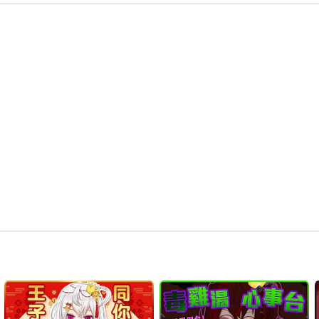
00:39:42
 念 / 陳蕾

00:44:37
 MC

00:50:37
 靜止的時間線 / 月島クロス

00:54:48
 encore time

00:57:02
 aLIEz /SawanoHiroyuki[nZk]:mizuki 

01:01:41
01:07:05
 小黑騎上台

01:08:48
 しあわせと口遊び / 月島クロス

01:12:55
01:26:09
01:29:53
 3D演唱會紀念週邊 (虐殿time)

01:39:55
 首席黑騎士拍照time

02:05:37