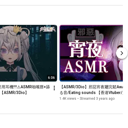
6:06
要用耳機!!!⚠️ASMR啪嘴唇+舔
【ASMR/3Dio】邪惡宵夜𡁻完鬆Aw
g)【ASMR/3Dio】
る音/Eating sounds 【香港Vtuber
1.4K views
•
Streamed 3 years ago