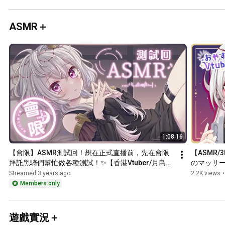
#cover 
#vtuber #推
しの子 
ASMR＋
#oshinoko
1:08:16
【會限】ASMR測試回！想在正式直播前，先在會限
【ASMR/
拜託黑騎們幫忙做各種測試！✨【香港Vtuber/月島ク
のマッサージ/
ロス】
Vtuber
Streamed 3 years ago
2.2K views
•
Members only
遊戲實況＋