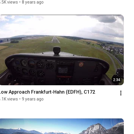
5.5K views
•
8 years ago
2:34
Low Approach Frankfurt-Hahn (EDFH), C172
4.1K views
•
9 years ago