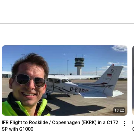
13:22
IFR Flight to Roskilde / Copenhagen (EKRK) in a C172 
SP with G1000