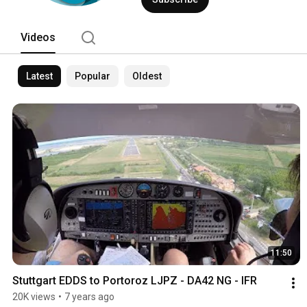
Videos
Latest
Popular
Oldest
11:50
Stuttgart EDDS to Portoroz LJPZ - DA42 NG - IFR
20K views
•
7 years ago