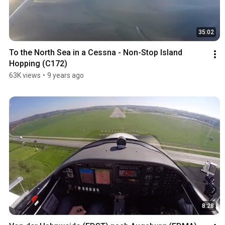
35:02
To the North Sea in a Cessna - Non-Stop Island 
Hopping (C172)
63K views
•
9 years ago
8:28