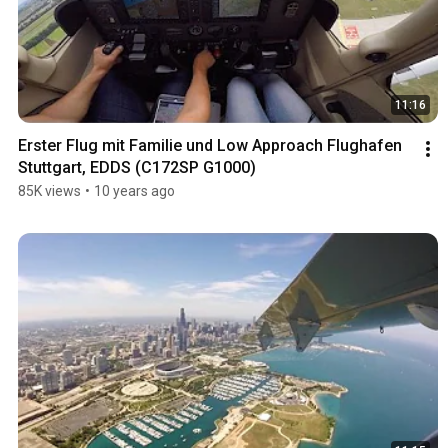
11:16
Erster Flug mit Familie und Low Approach Flughafen 
Stuttgart, EDDS (C172SP G1000)
85K views
•
10 years ago