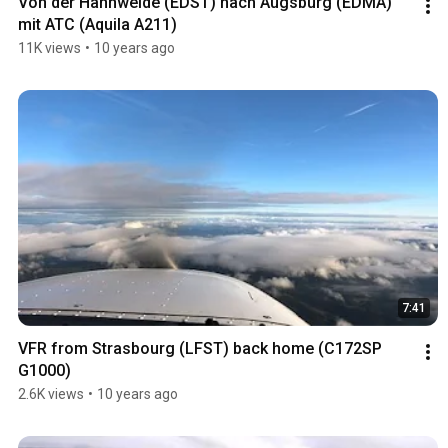
Von der Hahnweide (EDST) nach Augsburg (EDMA) 
mit ATC (Aquila A211)
11K views
•
10 years ago
7:41
VFR from Strasbourg (LFST) back home (C172SP 
G1000)
2.6K views
•
10 years ago