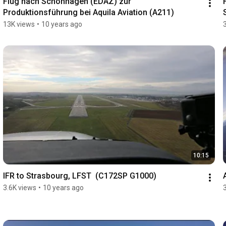
Flug nach Schönhagen (EDAZ) zur 
Produktionsführung bei Aquila Aviation (A211)
13K views
•
10 years ago
10:15
IFR to Strasbourg, LFST  (C172SP G1000)
3.6K views
•
10 years ago