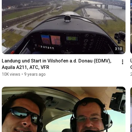
3:10
Landung und Start in Vilshofen a.d. Donau (EDMV), 
Aquila A211, ATC, VFR
10K views
•
9 years ago