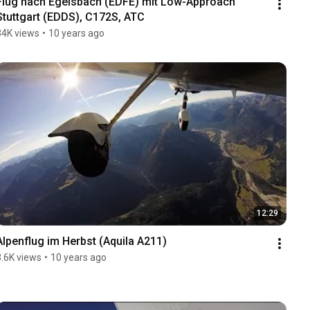
Flug nach Egelsbach (EDFE) mit Low-Approach 
Stuttgart (EDDS), C172S, ATC
34K views
•
10 years ago
12:29
Alpenflug im Herbst (Aquila A211)
3.6K views
•
10 years ago