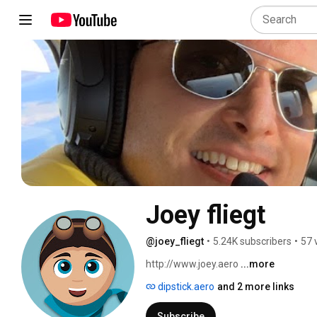
Joey fliegt
@joey_fliegt
•
5.24K subscribers
•
57 
http://www.joey.aero 
...more
dipstick.aero
and 2 more links
Subscribe