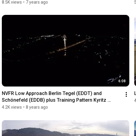
8.5K views
•
7 years ago
6:08
NVFR Low Approach Berlin Tegel (EDDT) and 
Schönefeld (EDDB) plus Training Pattern Kyritz 
(EDBK)
4.2K views
•
8 years ago