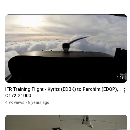
4:49
IFR Training Flight - Kyritz (EDBK) to Parchim (EDOP), 
C172 G1000
4.9K views
•
8 years ago