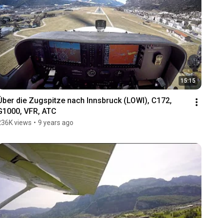
15:15
Über die Zugspitze nach Innsbruck (LOWI), C172, 
G1000, VFR, ATC
236K views
•
9 years ago