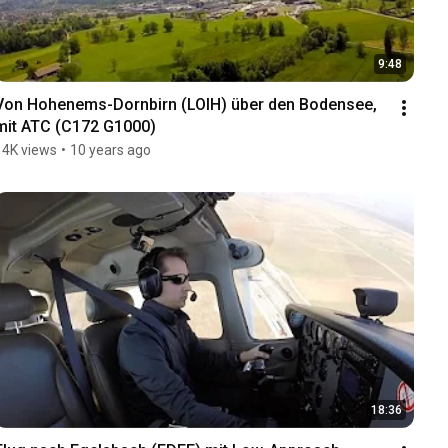
9:48
Von Hohenems-Dornbirn (LOIH) über den Bodensee, 
mit ATC (C172 G1000)
14K views
•
10 years ago
18:36