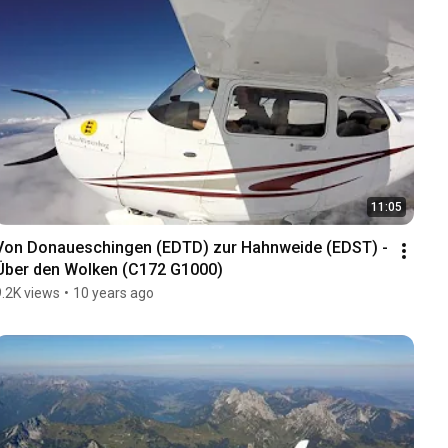
11:05
Von Donaueschingen (EDTD) zur Hahnweide (EDST) - 
Über den Wolken (C172 G1000)
9.2K views
•
10 years ago