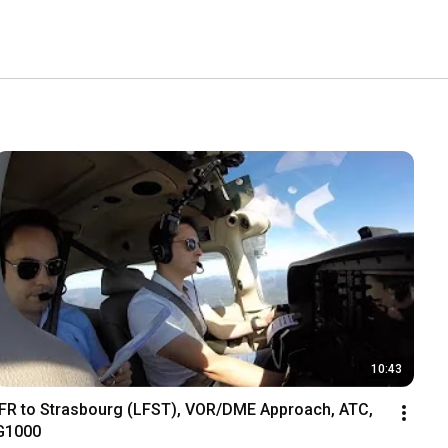
10:43
IFR to Strasbourg (LFST), VOR/DME Approach, ATC, 
G1000