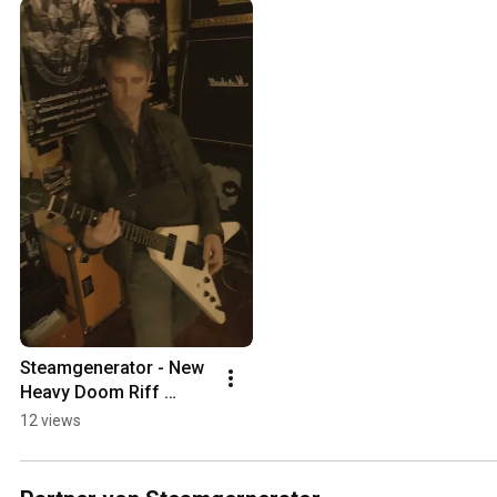
Steamgenerator - New 
Heavy Doom Riff 
(Rehearsal Room)
12 views