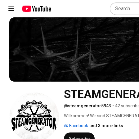
STEAMGENER
@steamgenerator5943
•
42 subscrib
Willkommen! Wir sind STEAMGENERATOR
aus der kalten Stahlschmiede Wolfsbur
Facebook
and 3 more links
Namen Doom zu Hause. Fünf Männer vo
Energie zu erzeugen. Lasst Euch elektr
Subscribe