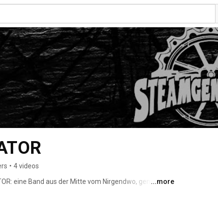
ATOR
ers
•
4 videos
: eine Band aus der Mitte vom Nirgendwo, genauer 
...more
g. Musikalisch fühlt man sich im großen Universum mit 
n der Arbeit mürbe gemacht, sind aufgebrochen 
isieren! 