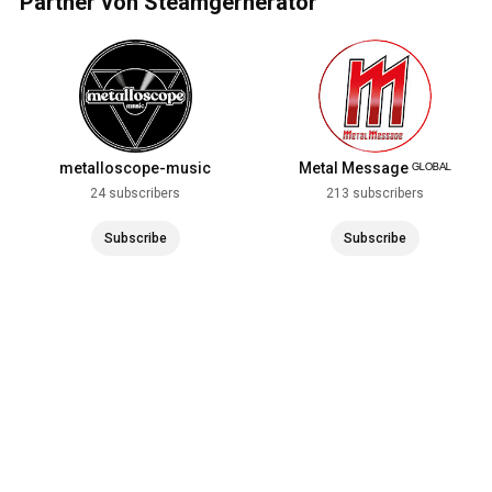
Partner von Steamgernerator
metalloscope-music
Metal Message ᴳᴸᴼᴮᴬᴸ
24 subscribers
213 subscribers
Subscribe
Subscribe