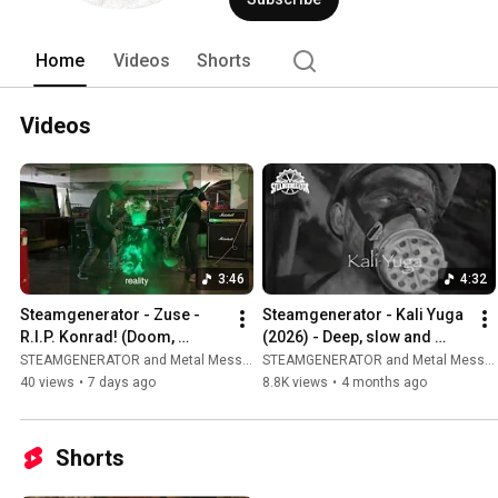
Home
Videos
Shorts
Videos
3:46
4:32
Steamgenerator - Zuse - 
Steamgenerator - Kali Yuga 
R.I.P. Konrad! (Doom, 
(2026) - Deep, slow and 
Industrial, Dark)
dark, Doom Metal / Stoner
STEAMGENERATOR and Metal Message ᴳᴸᴼᴮᴬᴸ
STEAMGENERATOR and Metal Message ᴳᴸᴼᴮᴬᴸ
40 views
•
7 days ago
8.8K views
•
4 months ago
Shorts