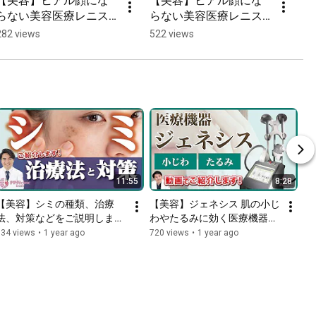
【美容】ヒアル顔にな
【美容】ヒアル顔にな
らない美容医療レニス
らない美容医療レニス
ナをご紹介します！
ナをご紹介します！
282 views
522 views
11:55
8:28
【美容】シミの種類、治療
【美容】ジェネシス 肌の小じ
法、対策などをご説明しま
わやたるみに効く医療機器を
す！まゆりなクリニック
紹介します！
334 views
•
1 year ago
720 views
•
1 year ago