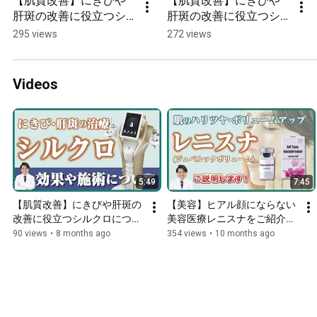
【肌質改善】にきびや
【肌質改善】にきびや
肝斑の改善に役立つシ
肝斑の改善に役立つシ
ルクロについてご説明
ルクロについてご説明
295 views
272 views
します！
します！
Videos
5:49
7:45
【肌質改善】にきびや肝斑の
【美容】ヒアル顔にならない
改善に役立つシルクロについ
美容医療レニスナをご紹介し
てご説明します！
ます！
90 views
•
8 months ago
354 views
•
10 months ago