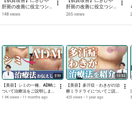
【肌質改善】にきびや
【肌質改善】にきびや
肝斑の改善に役立つシ
肝斑の改善に役立つシ
ルクロについてご説明
ルクロについてご説明
148 views
265 views
します！
します！
7:51
10:52
【美容】シミの一種、ADMに
【美容】多汗症・わきがの治
ついて治療法をご説明しま
療ミラドライについてご説明
す！まゆりなクリニック
します！まゆりなクリニック
1.9K views
•
11 months ago
425 views
•
1 year ago