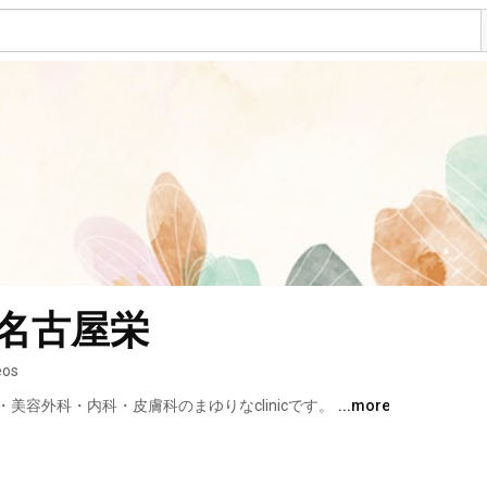
ic名古屋栄
eos
容外科・内科・皮膚科のまゆりなclinicです。 
...more