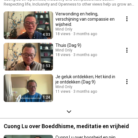
Respecting life, Inclusivity and Openness to other views help us grow and
help us to cultivate wisdom. Repression and violence increase suffering.
Verwonding en heling,
Cuong Lu helps us meditate non duality, compassion and love after his
hospitalization in April 2026 In deze reeks geeft Cuong Lu mini-lezingen
verschijning van compassie en
vanuit het ziekenhuis na te zijn opgenomen met
wijsheid.
vergiftigingsverschijnselen. Deze vergiftiging vond plaats tegen de
Mind Only
achtergrond van transnationale repressie door de Vietnamese overheid.
18 views
3 months ago
4:03
Zie ook: https://vimeo.com/1182988948?fl=pl&fe=sh cuonglu.org
Thuis (Dag 9)
Mind Only
18 views
3 months ago
1:53
Je geluk ontdekken; Het kind in
je ontdekken (Dag 9)
Mind Only
11 views
3 months ago
1:24
Cuong Lu over Boeddhisme, meditatie en vrijheid
Cuong Lu over boosheid en pijn