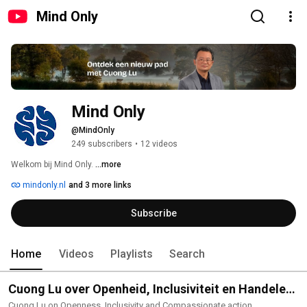
Mind Only
Mind Only
@MindOnly
249 subscribers
•
12 videos
Welkom bij Mind Only. 
...more
mindonly.nl
and 3 more links
Subscribe
Home
Videos
Playlists
Search
Cuong Lu over Openheid, Inclusiviteit en Handelen
uit compassie.
Cuong Lu on Openness, Inclusivity and Compassionate action.