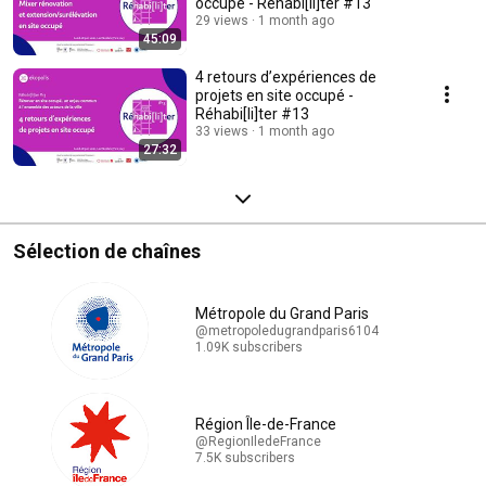
occupé - Réhabi[li]ter #13
29 views
1 month ago
45:09
4 retours d’expériences de
projets en site occupé -
Réhabi[li]ter #13
33 views
1 month ago
27:32
Sélection de chaînes
Métropole du Grand Paris
@metropoledugrandparis6104
1.09K subscribers
Région Île-de-France
@RegionIledeFrance
7.5K subscribers