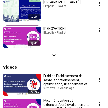
[URBANISME ET SANTÉ]
Ekopolis · Playlist
35
[RÉNOVATION]
Ekopolis · Playlist
40
Videos
Froid en Établissement de
santé : fonctionnement,
optimisation, financement et
cadre réglementaire
87 views
4 weeks ago
1:21:47
Mixer rénovation et
extension/surélévation en site