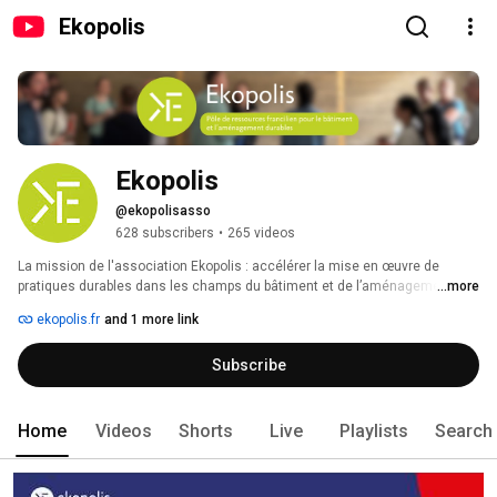
Ekopolis
Ekopolis
@ekopolisasso
628 subscribers
•
265 videos
La mission de l'association Ekopolis : accélérer la mise en œuvre de 
pratiques durables dans les champs du bâtiment et de l’aménagement, par 
...more
l’information et la mobilisation des professionnels franciliens. Elle poursuit 
ekopolis.fr
and 1 more link
cette mission à travers quatre grandes actions : 
Subscribe
Home
Videos
Shorts
Live
Playlists
Search