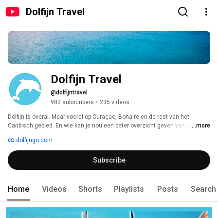
Dolfijn Travel
Dolfijn Travel
@dolfijntravel
983 subscribers
•
235 videos
Dolfijn is overal. Maar vooral op Curaçao, Bonaire en de rest van het 
Caribisch gebied. En wie kan je nou een beter overzicht geven van alle 
...more
plekken die je gezien móét hebben als je hier op vakantie bent, dan wij? 
dolfijngo.com
Juist! Geniet op dit kanaal van de vetste travel video's, de leukste to-do's 
en vertel ons wat je nog meer wil zien. Dolfijn Travel is onderdeel van 
Subscribe
Dolfijn Media, het bedrijf achter het grootste Nederlandstalige radiostation 
van Curaçao en Bonaire; benieuwd wat we daar allemaal doen? Check dan 
ons andere YouTube-kanaal: Dolfijn FM. 
Home
Videos
Shorts
Playlists
Posts
Search