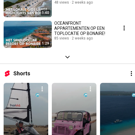
48 views
2 weeks ago
1:40
OCEANFRONT
APPARTEMENTEN OP EEN
TOPLOCATIE OP BONAIRE!
85 views
2 weeks ago
1:29
Shorts