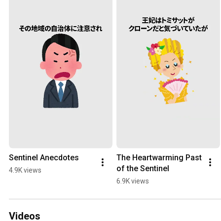
Sentinel Anecdotes
The Heartwarming Past 
of the Sentinel
4.9K views
6.9K views
Videos