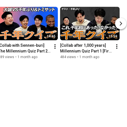
14:45
15:59
[Collab with Sennen-buri] 
[Collab after 1,000 years] 
The Millennium Quiz Part 2: 
Millennium Quiz Part 1 [First 
A Shocking Conclusion
update in 100 years]
289 views
•
1 month ago
484 views
•
1 month ago