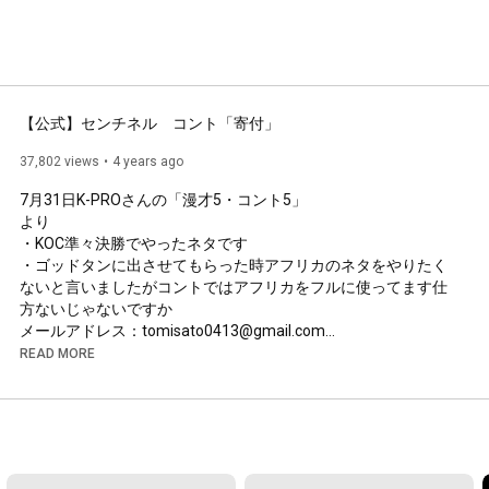
【公式】センチネル　コント「寄付」
37,802 views
4 years ago
7月31日K-PROさんの「漫才5・コント5」

より

・KOC準々決勝でやったネタです

・ゴッドタンに出させてもらった時アフリカのネタをやりたく
ないと言いましたがコントではアフリカをフルに使ってます仕
方ないじゃないですか

メールアドレス：tomisato0413@gmail.com

READ MORE
https://twitter.com/foggy12full?s=21&...
https://twitter.com/tomitosatonanda