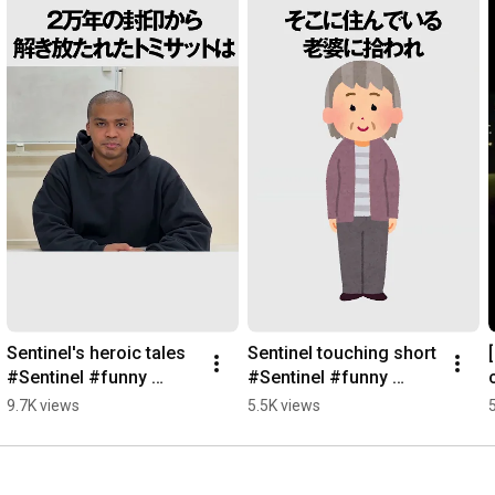
Sentinel's heroic tales 
Sentinel touching short 
#Sentinel #funny 
#Sentinel #funny 
#comedy #comedian 
#comedy #comedian 
9.7K views
5.5K views
#Tomosat #Taisei 
#Tomosat #Taisei 
#short
#short