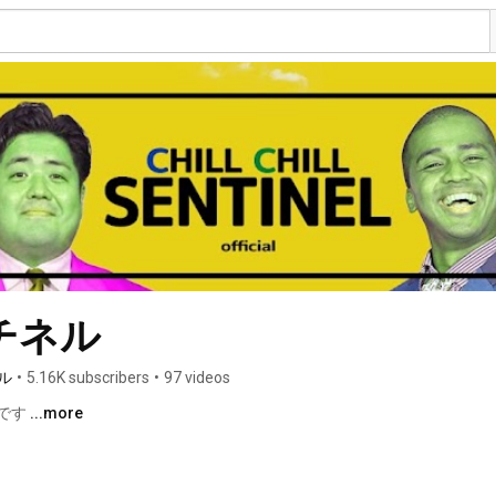
チネル
ル
•
5.16K subscribers
•
97 videos
です 
...more