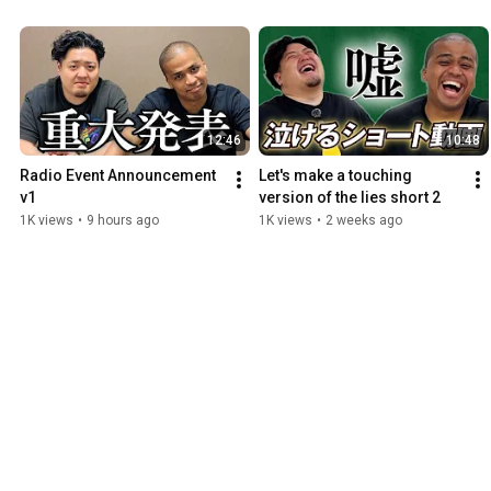
12:46
10:48
Radio Event Announcement 
Let's make a touching 
v1
version of the lies short 2
1K views
•
9 hours ago
1K views
•
2 weeks ago