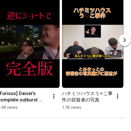
[Furious] Daisei's 
ハチミツハウスう⚪︎こ事
complete outburst 
件の容疑者の写真
[Zero Calan] [Sentinel] 
5.6K views
1.5K views
#Sentinel #Funny 
#Comedy 
#M1Semifina...