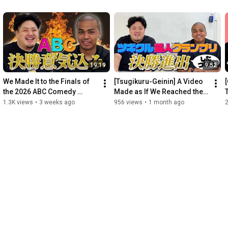
19:19
9:52
We Made It to the Finals of 
[Tsugikuru-Geinin] A Video 
the 2026 ABC Comedy 
Made as If We Reached the 
Grand Prix!!
Tsugikuru-Geinin Grand Prix 
1.3K views
•
3 weeks ago
956 views
•
1 month ago
Finals