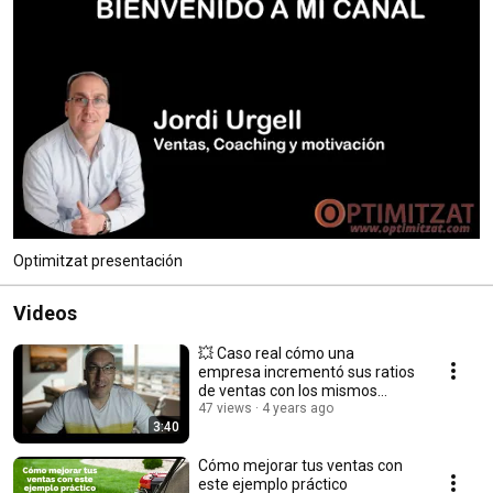
Optimitzat presentación
Videos
💥 Caso real cómo una
empresa incrementó sus ratios
de ventas con los mismos
productos y personas 💥
47 views
4 years ago
3:40
Cómo mejorar tus ventas con
este ejemplo práctico