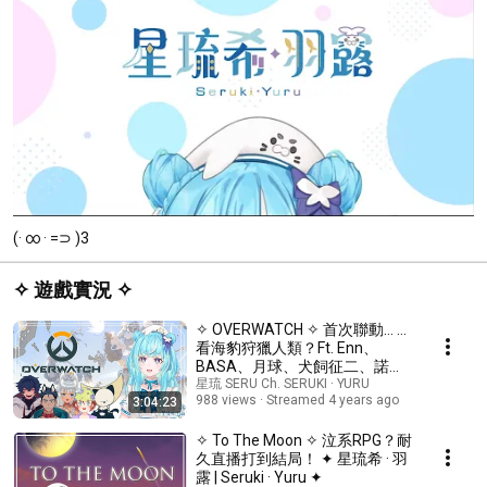
(· ∞ · =⊃ )3
✧ 遊戲實況 ✧
✧ OVERWATCH ✧ 首次聯動… …
看海豹狩獵人類？Ft. Enn、
BASA、月球、犬飼征二、諾海
✦ 星琉希 · 羽露 | Seruki · Yuru ✦
星琉 SERU Ch. SERUKI · YURU
988 views
Streamed 4 years ago
3:04:23
✧ To The Moon ✧ 泣系RPG？耐
久直播打到結局！ ✦ 星琉希 · 羽
露 | Seruki · Yuru ✦