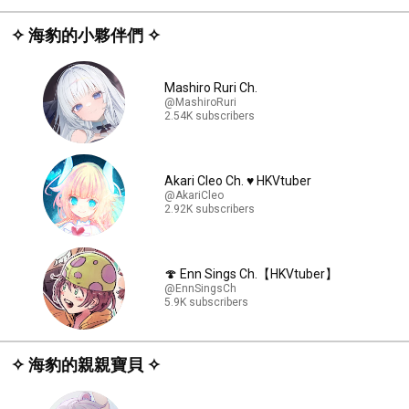
✧ 海豹的小夥伴們 ✧
Mashiro Ruri Ch.
@MashiroRuri
2.54K subscribers
Akari Cleo Ch. ♥️ HKVtuber
@AkariCleo
2.92K subscribers
🍄 Enn Sings Ch.【HKVtuber】
@EnnSingsCh
5.9K subscribers
✧ 海豹的親親寶貝 ✧