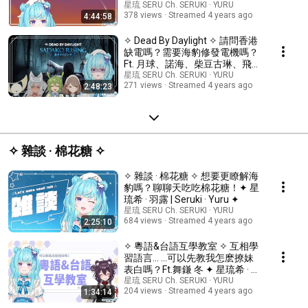
星琉 SERU Ch. SERUKI · YURU
378 views
Streamed 4 years ago
4:44:58
✧ Dead By Daylight ✧ 請問香港
缺電嗎？需要海豹修發電機嗎？
Ft. 月球、諾海、柴豆古琳、飛鳥
唯世 ✦ 星琉希 · 羽露 | Seruki ·
星琉 SERU Ch. SERUKI · YURU
271 views
Streamed 4 years ago
2:48:23
Yuru ✦
✧ 雜談 · 棉花糖 ✧
✧ 雜談 · 棉花糖 ✧ 想要更瞭解海
豹嗎？聊聊天吃吃棉花糖！✦ 星
琉希 · 羽露 | Seruki · Yuru ✦
星琉 SERU Ch. SERUKI · YURU
684 views
Streamed 4 years ago
2:25:10
✧ 粵語&台語互學教室 ✧ 互相學
習語言… …可以先教我怎麽撩妹
表白嗎？Ft.舞鎌 冬 ✦ 星琉希 · 羽
露 | Seruki · Yuru ✦
星琉 SERU Ch. SERUKI · YURU
204 views
Streamed 4 years ago
1:34:14