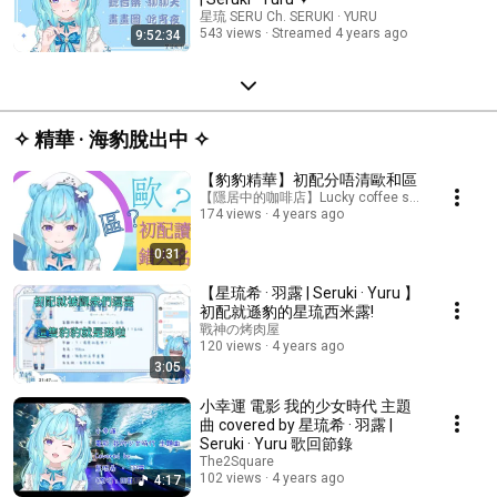
星琉 SERU Ch. SERUKI · YURU
543 views
Streamed 4 years ago
9:52:34
✧ 精華 · 海豹脫出中 ✧
【豹豹精華】初配分唔清歐和區
【隱居中的咖啡店】Lucky coffee shop
174 views
4 years ago
0:31
【星琉希 · 羽露 | Seruki · Yuru 】
初配就遜豹的星琉西米露!
戰神の烤肉屋
120 views
4 years ago
3:05
小幸運 電影 我的少女時代 主題
曲 covered by 星琉希 · 羽露 |
Seruki · Yuru 歌回節錄
The2Square
102 views
4 years ago
4:17