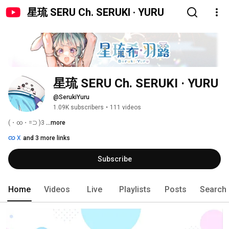
星琉 SERU Ch. SERUKI · YURU
星琉 SERU Ch. SERUKI · YURU
@SerukiYuru
1.09K subscribers
•
111 videos
(・∞・=⊃ )3 
...more
X
and 3 more links
Subscribe
Home
Videos
Live
Playlists
Posts
Search