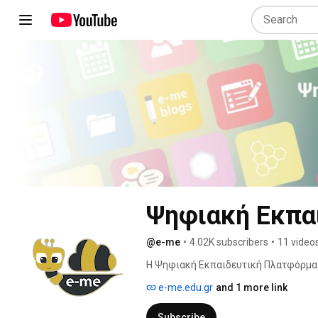
Ψηφιακή Εκπα
@e-me
•
4.02K subscribers
•
11 video
Η Ψηφιακή Εκπαιδευτική Πλατφόρμα e
κοινωνική πλατφόρμα που αναπτύχθηκ
e-me.edu.gr
and 1 more link
περιβάλλον εργασίας μαθητών/τριών 
Subscribe