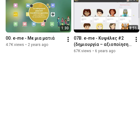
1:30
8:51
00. e-me - Με μια ματιά
07Β. e-me - Κυψέλες #2 
(δημιουργία – αξιοποίηση 
4.7K views
•
2 years ago
Κυψέλης)
67K views
•
6 years ago