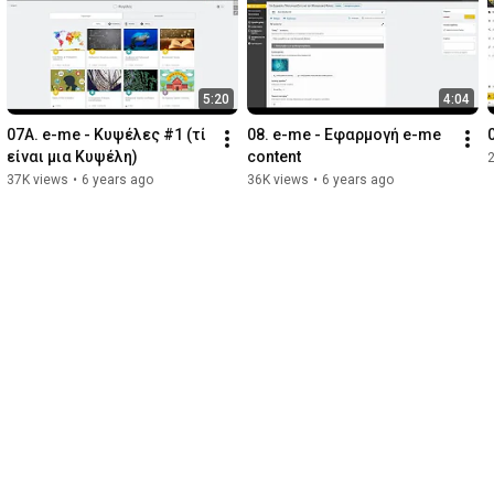
5:20
4:04
07A. e-me - Κυψέλες #1 (τί 
08. e-me - Εφαρμογή e-me 
είναι μια Κυψέλη)
content
37K views
•
6 years ago
36K views
•
6 years ago