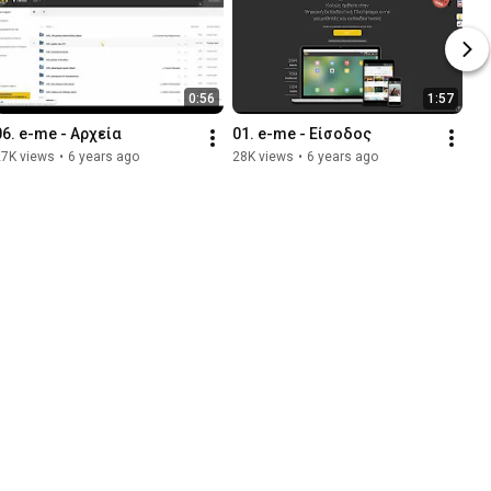
0:56
1:57
06. e-me - Αρχεία
01. e-me - Είσοδος
27K views
•
6 years ago
28K views
•
6 years ago