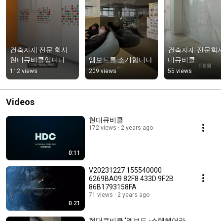
건축자재 전문 회사 
건축자재 전문회사
현대큐비클입니다.
엠보드를 소개합니다.
대큐비클
112 views
209 views
55 views
Videos
현대큐비클
172 views
2 years ago
0:11
V20231227 155540000
6269BA09 82F8 433D 9F2B
86B1793158FA
71 views
2 years ago
0:21
현대큐비클 '엠보드 -스텐헤어라