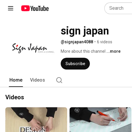
sign japan
@signjapan4088
•
6 videos
More about this channel
...more
Subscribe
Home
Videos
Videos