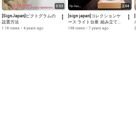
0:53
2:04
[SignJapan]ピクトグラムの
[sign japan]コレクションケ
設置方法
ース ライト台座  組み立て動
画
1.1K views
•
4 years ago
198 views
•
7 years ago