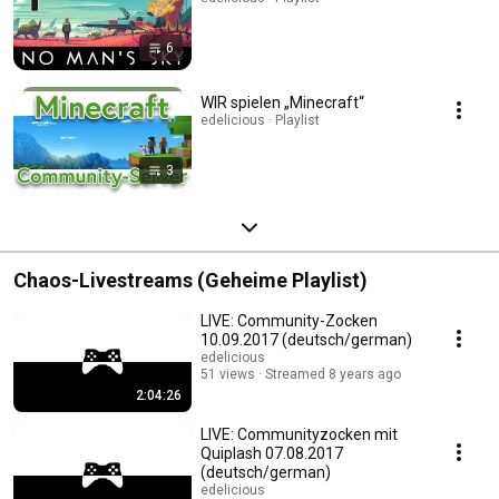
6
WIR spielen „Minecraft“
edelicious · Playlist
3
Chaos-Livestreams (Geheime Playlist)
LIVE: Community-Zocken
10.09.2017 (deutsch/german)
edelicious
51 views
Streamed 8 years ago
2:04:26
LIVE: Communityzocken mit
Quiplash 07.08.2017
(deutsch/german)
edelicious