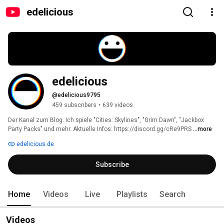
edelicious
edelicious
@edelicious9795
459 subscribers
•
639 videos
Der Kanal zum Blog. Ich spiele "Cities: Skylines", "Grim Dawn", "Jackbox 
Party Packs" und mehr. Aktuelle Infos: https://discord.gg/cRe9PRS 
...more
edelicious.de
Subscribe
Home
Videos
Live
Playlists
Search
Videos