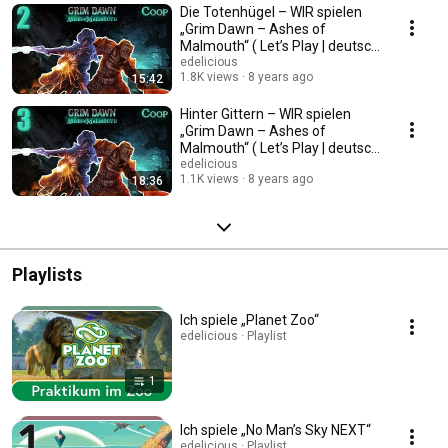
Die Totenhügel – WIR spielen
„Grim Dawn – Ashes of
Malmouth“ ( Let’s Play | deutsch
) S01E02
edelicious
1.8K views
8 years ago
15:42
Hinter Gittern – WIR spielen
„Grim Dawn – Ashes of
Malmouth“ ( Let’s Play | deutsch
) S01E03
edelicious
1.1K views
8 years ago
18:36
Playlists
Ich spiele „Planet Zoo“
edelicious · Playlist
1
Ich spiele „No Man’s Sky NEXT“
edelicious · Playlist