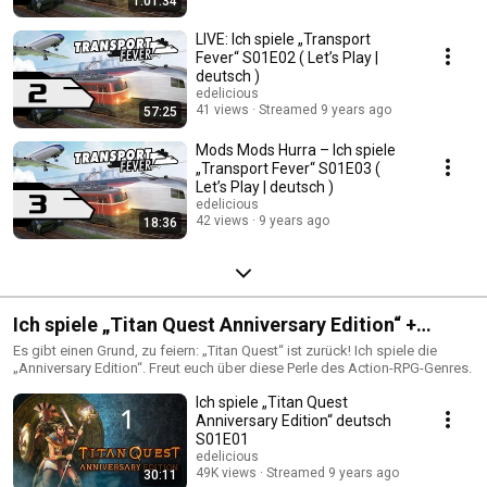
1:01:34
LIVE: Ich spiele „Transport
Fever“ S01E02 ( Let’s Play |
deutsch )
edelicious
41 views
Streamed 9 years ago
57:25
Mods Mods Hurra – Ich spiele
„Transport Fever“ S01E03 (
Let’s Play | deutsch )
edelicious
42 views
9 years ago
18:36
Ich spiele „Titan Quest Anniversary Edition“ +
„Ragnarök“ + „Atlantis“
Es gibt einen Grund, zu feiern: „Titan Quest“ ist zurück! Ich spiele die
„Anniversary Edition“. Freut euch über diese Perle des Action-RPG-Genres.
Ich spiele „Titan Quest
Anniversary Edition“ deutsch
S01E01
edelicious
49K views
Streamed 9 years ago
30:11