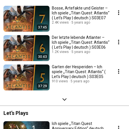
Bosse, Artefakte und Geister –
Ich spiele „Titan Quest: Atlantis“
( Let’s Play | deutsch ) S03E07
2.4K views
5 years ago
37:45
Der letzte lebende Atlanter –
Ich spiele „Titan Quest: Atlantis“
( Let’s Play | deutsch ) S03E06
1.2K views
5 years ago
30:43
Garten der Hesperiden – Ich
spiele „Titan Quest: Atlantis“ (
Let’s Play | deutsch ) S03E05
910 views
5 years ago
37:29
Let’s Plays
Ich spiele „Titan Quest
Anniversary Edition“ deutsch