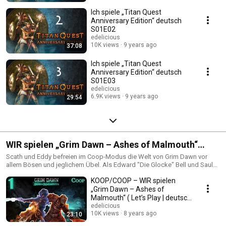
Ich spiele „Titan Quest
Anniversary Edition“ deutsch
S01E02
edelicious
10K views
9 years ago
37:08
Ich spiele „Titan Quest
Anniversary Edition“ deutsch
S01E03
edelicious
6.9K views
9 years ago
29:54
WIR spielen „Grim Dawn – Ashes of Malmouth“
KOOP/COOP
Scath und Eddy befreien im Coop-Modus die Welt von Grim Dawn vor
allem Bösen und jeglichem Übel. Als Edward "Die Glocke" Bell und Saul
Oaksin durchwandern sie Cairn und läutern cthulhoide Bestien.
KOOP/COOP – WIR spielen
„Grim Dawn – Ashes of
Malmouth“ ( Let’s Play | deutsch
) S01E01
edelicious
10K views
8 years ago
23:10