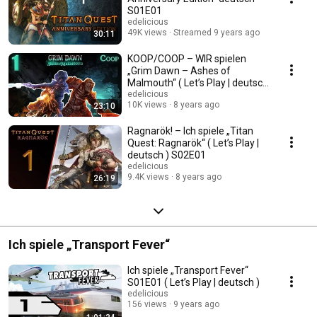
S01E01
edelicious
49K views
Streamed 9 years ago
30:11
KOOP/COOP – WIR spielen
„Grim Dawn – Ashes of
Malmouth“ ( Let’s Play | deutsch
) S01E01
edelicious
10K views
8 years ago
23:10
Ragnarök! – Ich spiele „Titan
Quest: Ragnarök“ ( Let’s Play |
deutsch ) S02E01
edelicious
9.4K views
8 years ago
26:19
Ich spiele „Transport Fever“
Ich spiele „Transport Fever“
S01E01 ( Let’s Play | deutsch )
edelicious
156 views
9 years ago