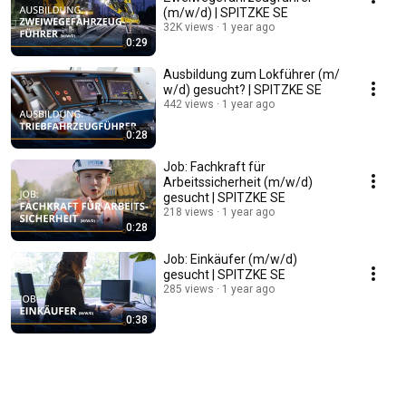
(m/w/d) | SPITZKE SE
32K views
1 year ago
0:29
Ausbildung zum Lokführer (m/​
w/​d) gesucht? | SPITZKE SE
442 views
1 year ago
0:28
Job: Fachkraft für
Arbeitssicherheit (m/​w/​d)
gesucht | SPITZKE SE
218 views
1 year ago
0:28
Job: Einkäufer (m/w/d)
gesucht | SPITZKE SE
285 views
1 year ago
0:38