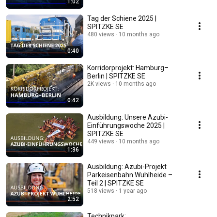
1:02
Tag der Schiene 2025 |
SPITZKE SE
480 views
10 months ago
0:40
Korridorprojekt: Hamburg–
Berlin | SPITZKE SE
2K views
10 months ago
0:42
Ausbildung: Unsere Azubi-
Einführungswoche 2025 |
SPITZKE SE
449 views
10 months ago
1:36
Ausbildung: Azubi-Projekt
Parkeisenbahn Wuhlheide –
Teil 2 | SPITZKE SE
518 views
1 year ago
2:52
Technikpark: