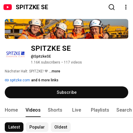
SPITZKE SE
SPITZKE SE 
@SpitzkeSE
1.16K subscribers
•
117 videos
Nächster Halt: SPITZKE! 💙 
...more
spitzke.com
and 6 more links
Subscribe
Home
Videos
Shorts
Live
Playlists
Search
Latest
Popular
Oldest