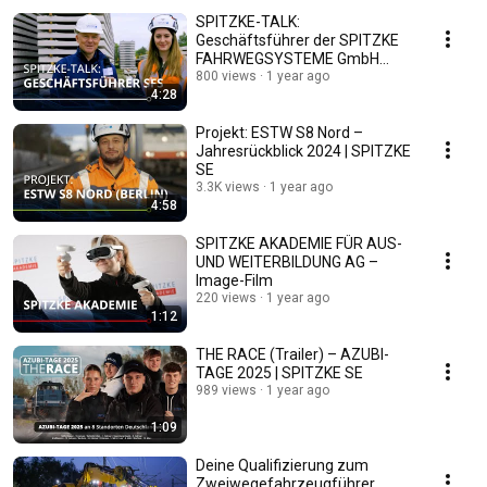
SPITZKE-TALK:
Geschäftsführer der SPITZKE
FAHRWEGSYSTEME GmbH
Stefan Linke | SPITZKE SE
800 views
1 year ago
4:28
Projekt: ESTW S8 Nord –
Jahresrückblick 2024 | SPITZKE
SE
3.3K views
1 year ago
4:58
SPITZKE AKADEMIE FÜR AUS-
UND WEITERBILDUNG AG –
Image-Film
220 views
1 year ago
1:12
THE RACE (Trailer) – AZUBI-
TAGE 2025 | SPITZKE SE
989 views
1 year ago
1:09
Deine Qualifizierung zum
Zweiwegefahrzeugführer