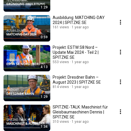
1:29
Ausbildung: MATCHING-DAY
2024 | SPITZKE SE
161 views
1 year ago
0:59
Projekt: ESTW S8 Nord –
Update Mai 2024 - Teil 2 |
SPITZKE SE
553 views
1 year ago
4:13
Projekt: Dresdner Bahn –
August 2023 | SPITZKE SE
814 views
1 year ago
1:29
SPITZKE-TALK: Maschinist für
Gleisbaumaschinen Dennis |
SPITZKE SE
310 views
1 year ago
1:34