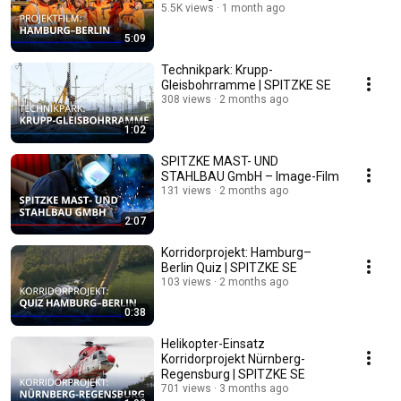
5.5K views
1 month ago
5:09
Technikpark: Krupp-
Gleisbohrramme | SPITZKE SE
308 views
2 months ago
1:02
SPITZKE MAST- UND
STAHLBAU GmbH – Image-Film
131 views
2 months ago
2:07
Korridorprojekt: Hamburg–
Berlin Quiz | SPITZKE SE
103 views
2 months ago
0:38
Helikopter-Einsatz
Korridorprojekt Nürnberg-
Regensburg | SPITZKE SE
701 views
3 months ago