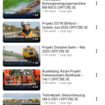
Bettungsreinigungsmaschine
RM 900 S | SPITZKE SE
1.6K views
1 year ago
1:08
Projekt: ESTW S8 Nord –
Update Juni 2025 | SPITZKE SE
2.5K views
1 year ago
5:56
Projekt: Dresdner Bahn – Mai
2025 | SPITZKE SE
3.7K views
1 year ago
1:30
Ausbildung: Azubi-Projekt
Parkeisenbahn Wuhlheide –
Teil 1 | SPITZKE SE
5.2K views
1 year ago
4:45
Technikpark: Gleisumbauzug
UM-S 2001 | SPITZKE SE
1.3K views
1 year ago