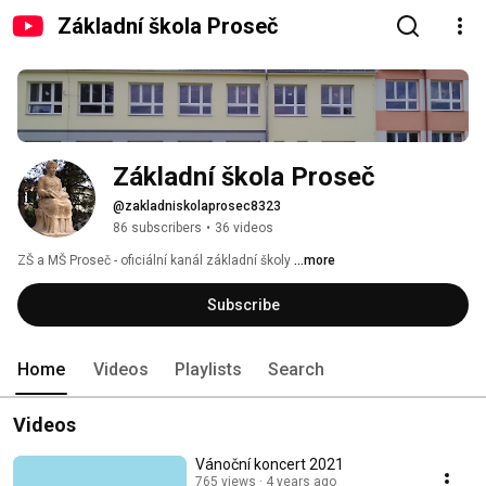
Základní škola Proseč
Základní škola Proseč
@zakladniskolaprosec8323
86 subscribers
•
36 videos
ZŠ a MŠ Proseč - oficiální kanál základní školy 
...more
Subscribe
Home
Videos
Playlists
Search
Videos
Vánoční koncert 2021
765 views
4 years ago