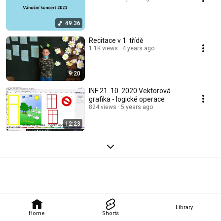
49:36
Recitace v 1. třídě
1.1K views
4 years ago
9:20
INF 21. 10. 2020 Vektorová
grafika - logické operace
824 views
5 years ago
12:23
Library
Home
Shorts