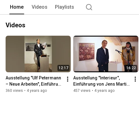
Home
Videos
Playlists
Videos
12:17
16:22
Ausstellung "Ulf Petermann 
Ausstellung "Interieur", 
– Neue Arbeiten", Einführung 
Einführung von Jens Martin 
von Jens Martin Neumann
Neumann
360 views
•
4 years ago
457 views
•
4 years ago