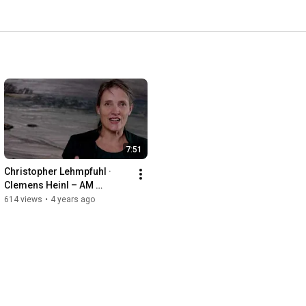
7:51
Christopher Lehmpfuhl · 
Clemens Heinl – AM 
WASSER II, Einführung von 
614 views
•
4 years ago
Dr. Uta Kuhl