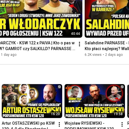
40:44
ARCZYK - KSW 122 x PAIVA | Kto o pas w 
Salahdine PARNASSE - ku
SW? GAMROT czy SALKILLD? PARNASSE w 
Kto płaci najlepiej? Wa
HOOKER
1 day ago
6.2K views
•
2 days ago
16:20
19:58
Artur OSTASZEWSKI po KSW 
Wojsław RYSIEWSKI - 