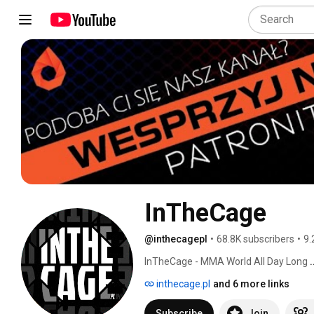
InTheCage
@inthecagepl
•
68.8K subscribers
•
9.
InTheCage - MMA World All Day Long 
inthecage.pl
and 6 more links
Subscribe
Join