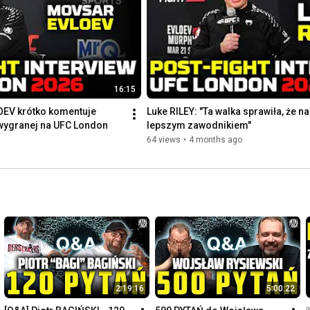
16:15
OEV krótko komentuje 
Luke RILEY: "Ta walka sprawiła, że n
wygranej na UFC London
lepszym zawodnikiem"
64 views
•
4 months ago
2:19:16
5:00:22