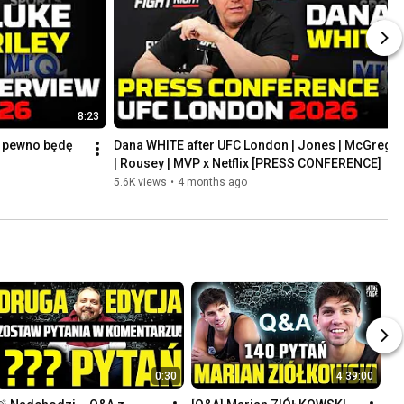
8:23
2
a pewno będę 
Dana WHITE after UFC London | Jones | McGregor
| Rousey | MVP x Netflix [PRESS CONFERENCE]
5.6K views
•
4 months ago
0:30
4:39:00