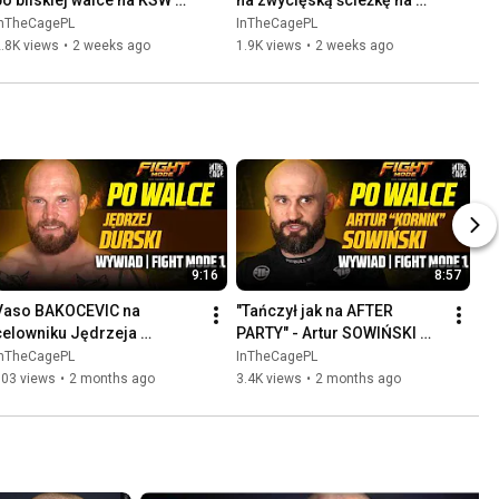
po bliskiej walce na KSW 
na zwycięską ścieżkę na 
120 | Czego zabrakło? | 
KSW 120 | Zastępstwo w 
InTheCagePL
InTheCagePL
Trylogia pod koniec roku?
walce mistrzowskiej
.8K views
•
2 weeks ago
1.9K views
•
2 weeks ago
9:16
8:57
Vaso BAKOCEVIC na 
"Tańczył jak na AFTER 
celowniku Jędrzeja 
PARTY" - Artur SOWIŃSKI 
DURSKIEGO po wygranej na 
wygrywa na FIGHT MODE 1 | 
InTheCagePL
InTheCagePL
FIGHT MODE 1
Rewanż z WRZOSKIEM
703 views
•
2 months ago
3.4K views
•
2 months ago