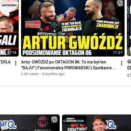
57:16
11:27
😂
ERLA 
Artur GWÓŹDŹ po OKTAGON 86: To nie był ten 
Ś
"RAJU" | Fenomenalny PIWOWARSKI | Spotkanie z 
SAWICKIM?
O!
6.6K views
•
3 months ago
41
O
po
p
wy
M
J
re
#