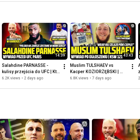
⏩ Sklep: 
http://inthecage.cupsell.pl/
⏩ Spotify: 
https://open.spotify.com/show/65p7l3A...
#MMA
#UFC
#salahdineparnasse
14:39
43:43
Salahdine PARNASSE - 
Muslim TULSHAEV vs 
kulisy przejścia do UFC | Kto 
Kacper KOZIORZĘBSKI | 
płaci najlepiej? Walka z 
BARTOS vs MASAEV | 
6.2K views
•
2 days ago
6.8K views
•
7 days ago
GAMROTEM? | Dan HOOKER
Ranking KSW | Debiut 
Rzepeckiego