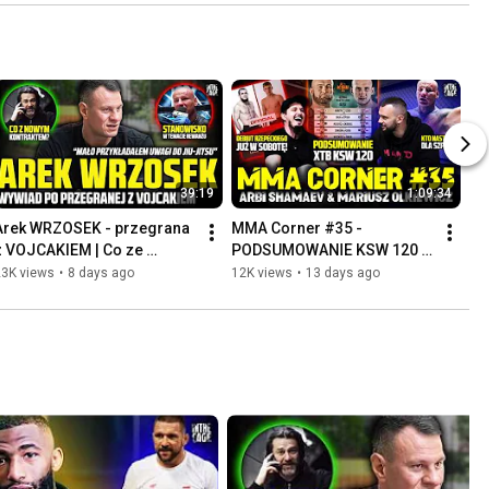
39:19
1:09:34
Arek WRZOSEK - przegrana 
MMA Corner #35 - 
z VOJCAKIEM | Co ze 
PODSUMOWANIE KSW 120 | 
SZPILKĄ? Dłuższa przerwa? 
SZPILKA vs DE FRIES? 
23K views
•
8 days ago
12K views
•
13 days ago
Zostaje w KSW? Polacy w 
RZEPECKI dowiezie debiut w 
UFC
UFC?