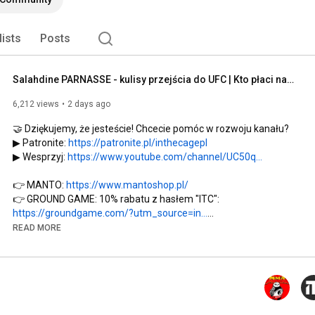
lists
Posts
Salahdine PARNASSE - kulisy przejścia do UFC | Kto płaci najlepiej? Walka z GAMROTEM? | Dan HOOKER
6,212 views
2 days ago
🤝 Dziękujemy, że jesteście! Chcecie pomóc w rozwoju kanału? 

▶ Patronite: 
https://patronite.pl/inthecagepl
▶ Wesprzyj: 
https://www.youtube.com/channel/UC50q...
👉 MANTO: 
https://www.mantoshop.pl/
https://groundgame.com/?utm_source=in...
READ MORE
⏩ Nasz drugi kanał: 
https://www.youtube.com/@itcmmaofficial
⏩ Facebook: 
https://facebook.com/inthecagepl
⏩ TikTok: 
https://www.tiktok.com/@inthecage.pl
⏩ Instagram: 
https://instagram.com/inthecagepl/
⏩ Twitter: 
https://twitter.com/inthecagepl
⏩ Threads: 
https://www.threads.net/@inthecagepl