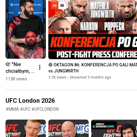
🫣 "Nie 
🔴 OKTAGON 86: KONFERENCJA PO GALI MAT
chciałbym, 
vs JUNGWIRTH
żeby on się 
3.2K views
•
Streamed 3 months ago
113K views
bił" - 
KHALIDOV 
komentuje 
UFC London 2026
walkę 
#MMA #UFC #UFCLONDON
MATERLI na 
#Oktagon86 
#shorts