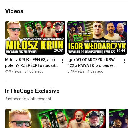
Videos
20:03
40:44
Miłosz KRUK - FEN 63, a co 
Igor WŁODARCZYK - KSW 
potem? RZEPECKI ostudził 
122 x PAIVA | Kto o pas w 
ambicje? GAMROT "rzucony 
lekkiej KSW? GAMROT czy 
419 views
•
5 hours ago
3.4K views
•
1 day ago
na pożarcie"?
SALKILLD? PARNASSE w 
UFC!
InTheCage Exclusive
#inthecage #inthecagepl