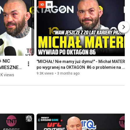
 NIC 
"MICHAŁ! Nie mamy już dymu!" - Michał MATERLA 
MIESZNEG
po wygranej na OKTAGON  86 o problemie na 
wyjściu
 Na 
9.3K views
•
3 months ago
K views
KTAGON 86 
mylili 
iosenkę na 
jście 
ATERLI. 
ego 
akcja? ⤵️ 
shorts