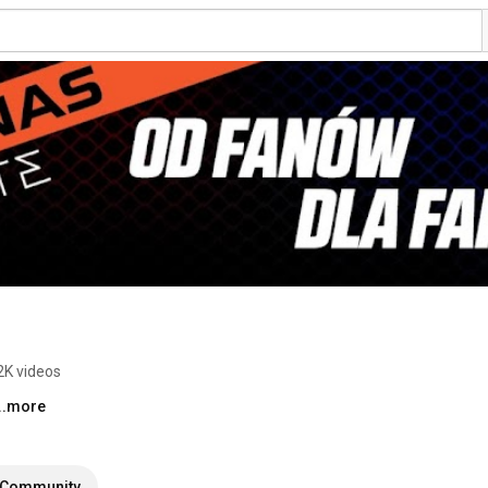
2K videos
...more
Community