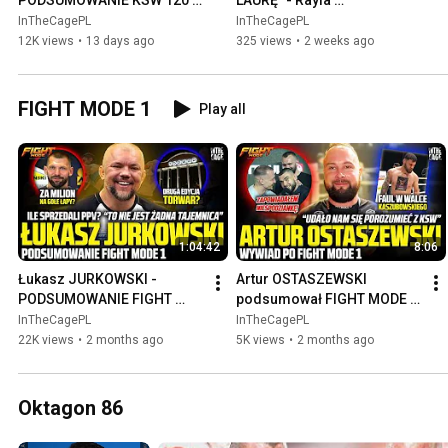
PODSUMOWANIE KSW 120 | 
LAURĘ" - Rayla 
SZPILKA vs DE FRIES? 
NASCIMENTO po pierwszym 
InTheCagePL
InTheCagePL
RZEPECKI dowiezie debiut w 
poddaniu w karierze na KSW 
12K views
•
13 days ago
325 views
•
2 weeks ago
UFC?
120 [PL]
FIGHT MODE 1
Play all
1:04:42
8:06
Łukasz JURKOWSKI - 
Artur OSTASZEWSKI 
PODSUMOWANIE FIGHT 
podsumował FIGHT MODE | 
MODE | Wynik PPV | Torwar? 
Kto dla PRZYBYSZA? | 
InTheCagePL
InTheCagePL
Walka z KOŁECKIM? | RICO 
FORMELA zostanie w KSW? | 
22K views
•
2 months ago
5K views
•
2 months ago
vs USYK
KASZUBOWSKI
Oktagon 86