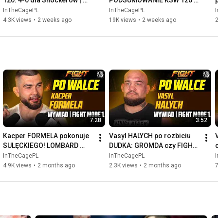
120: 4-0 dla Shockerów | 
PODSUMOWANIE KSW 120 | 
LEŚKO And NEW | SEBIĆ po 
Co z LAIDEM? "Ból głowy" ze 
InTheCagePL
InTheCagePL
pas | NIEDZIU przeprasza
SZPILKĄ? BARTOS vs 
4.3K views
•
2 weeks ago
19K views
•
2 weeks ago
2
MASAEV
7:28
3:52
Kacper FORMELA pokonuje 
Vasyl HALYCH po rozbiciu 
SULĘCKIEGO! LOMBARD 
DUDKA: GROMDA czy FIGHT 
następny? "Jestem otwarty!" 
MODE? | Ocena narożnika - 
InTheCagePL
InTheCagePL
| Co dalej z KSW?
10/10
4.9K views
•
2 months ago
2.3K views
•
2 months ago