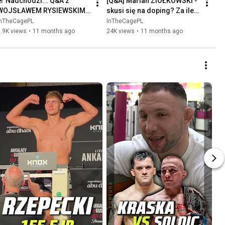
🚨 Nadchodzi... Q&A z 
[Q&A] Marian ZIÓŁKOWSKI - 
WOJSŁAWEM RYSIEWSKIM 
skusi się na doping? Za ile 
🔥 Dyrektor sportowy KSW 
wziąłby walkę z Kuberskim? 
InTheCagePL
InTheCagePL
czeka na pytania w 
Odwiedza Wilanów?
.9K views
•
11 months ago
24K views
•
11 months ago
komentarzach ⤵