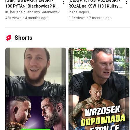
[Q&A] Iwo BARANIEWSKI - 
[Q&A] Artur OSTASZEWSKI - 
100 PYTAŃ! Błachowicz? Kto 
RÓŻAL na KSW 113 | Kulisy 
następny? Doping? Ile 
STRIFE | Kaczmarczyk vs 
InTheCagePL and Iwo Baraniewski
InTheCagePL
wyciska? Walka 3 na 3 🤣
??? | Kulanki z WOJKIEM
42K views
•
4 months ago
9.8K views
•
7 months ago
Shorts