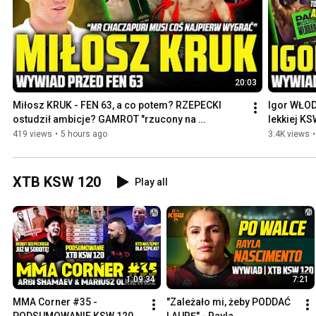
20:03
Miłosz KRUK - FEN 63, a co potem? RZEPECKI 
Igor WŁOD
ostudził ambicje? GAMROT "rzucony na 
lekkiej K
pożarcie"?
UFC!
419 views
•
5 hours ago
3.4K views
•
XTB KSW 120
Play all
1:09:34
7:21
MMA Corner #35 - 
"Zależało mi, żeby PODDAĆ 