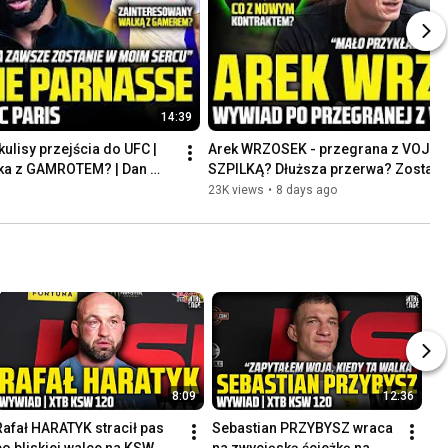
14:39
lisy przejścia do UFC | 
Arek WRZOSEK - przegrana z VOJCAK
lka z GAMROTEM? | Dan 
SZPILKĄ? Dłuższa przerwa? Zostaje
Polacy w UFC
23K views
•
8 days ago
8:09
12:36
Rafał HARATYK stracił pas 
Sebastian PRZYBYSZ wraca 