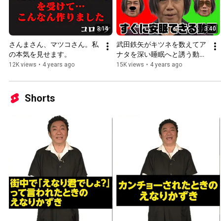
3:14
3:40
さんまさん、マツコさん。私
武田鉄矢がキツネを数えてア
の本気を見せます。
ナタを深い睡眠へと誘う動
画。A good night's sleep.
12K views
•
4 years ago
15K views
•
4 years ago
Shorts