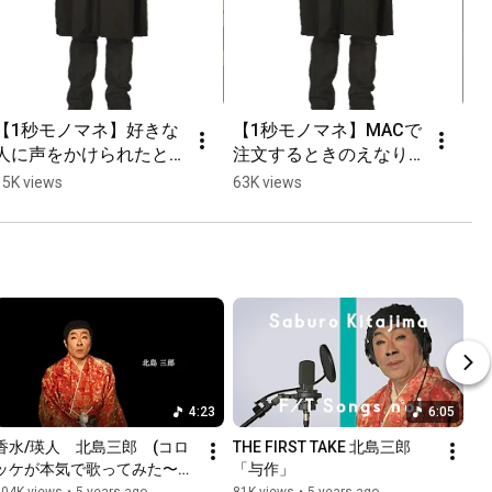
【1秒モノマネ】好きな
【1秒モノマネ】MACで
人に声をかけられたと
注文するときのえなり
きのえなりかずき【サ
かずき【サクッとコロ
15K views
63K views
クッとコロッケ】
ッケ】
4:23
6:05
香水/瑛人　北島三郎　(コロ
THE FIRST TAKE 北島三郎
ッケが本気で歌ってみた〜よ
「与作」
ぉ〜さく〜) with 岩崎宏美