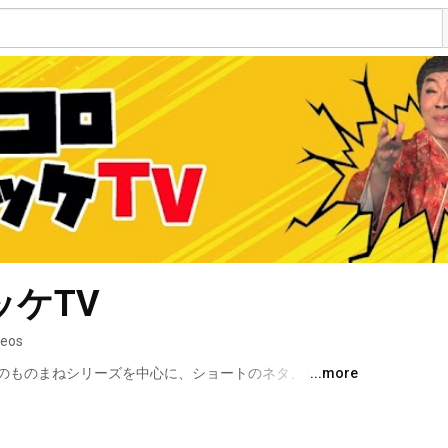
ケTV
deos
のものまねシリーズを中心に、ショートのネタ、ものま
...more
＆ナイトルーティーン等を皆さんにお届けします！ 