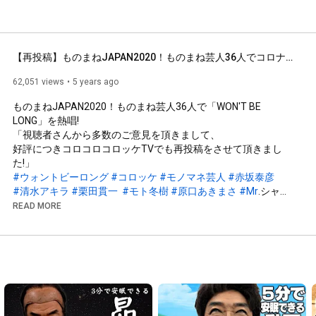
【再投稿】ものまねJAPAN2020！ものまね芸人36人でコロナに負けるな！
62,051 views
5 years ago
ものまねJAPAN2020！ものまね芸人36人で「WON'T BE 
LONG」を熱唱!

「視聴者さんから多数のご意見を頂きまして、

好評につきコロコロコロッケTVでも再投稿をさせて頂きまし
#ウォントビーロング
#コロッケ
#モノマネ芸人
#赤坂泰彦
#清水アキラ
#栗田貫一
#モト冬樹
#原口あきまさ
#Mr
.シャチ
ホコ 
#みはる
#荒牧陽子
#山寺宏一
#清水ミチコ
#神奈月
READ MORE
#ミラクルひかる
#はなわ
#イジリー岡田
#ビューティーこくぶ
#ノブ
#フッキー
#コージー冨田
#ツートン青木
#みかん
#坂本冬休み
#杉野ひろし
#ホリ
#キンタロー
。 
#古賀シュウ
#花香よしあき
#山田七海
#原俊作
#まねだ聖子
#西尾夕紀
#葉月パル
#トニーヒロタ
#英明
#ロッキー石井
#sa
'Tosh I
#むらせ
#Bro
.KORN
