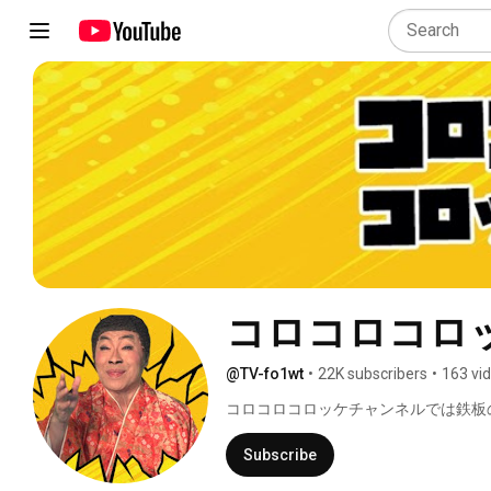
コロコロコロッ
@TV-fo1wt
•
22K subscribers
•
163 vi
コロコロコロッケチャンネルでは鉄板
ねルームツアー、ものまねモーニング
Subscribe