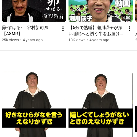
出演者※登場順、敬称略

コロッケ、赤坂泰彦（ご本人）、清水アキラ、栗田貫一、モト
冬樹、原口あきまさ、Mr.シャチホコ、みはる、荒牧陽子、山寺
2:51
4:50
宏一、清水ミチコ、神奈月、ミラクルひかる、はなわ

イジリー岡田、ビューティーこくぶ、ノブ、フッキー、コージ
昴-すばる-　谷村新司風
【5分で熟睡】瀬川瑛子が深
ー冨田、ツートン青木

【ASMR】
い睡眠へと誘う牛をお届け。
みかん、坂本冬休み、杉野ひろし、ホリ、キンタロー。、古賀
A good night's sleep.
25K views
•
4 years ago
13K views
•
4 years ago
シュウ、花香よしあき

山田七海、原俊作、まねだ聖子、西尾夕紀、葉月パル、トニー
ヒロタ、英明

ロッキー石井、sa'ToshI、むらせ、Bro.KORN(ご本人)

https://bit.ly/2HTtkZd
IG:
https://instagram.com/korokke_official
TikTok:
https://www.tiktok.com/@korokoro56565