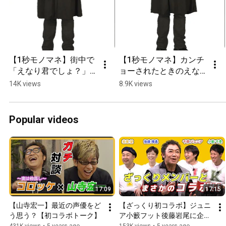
【1秒モノマネ】街中で
【1秒モノマネ】カンチ
「えなり君でしょ？」
ョーされたときのえな
って言われたときのえ
りかずき【サクッとコ
14K views
8.9K views
なりかずき【サクッと
ロッケ】
コロッケ】
Popular videos
17:09
17:15
【山寺宏一】最近の声優をど
【ざっくり初コラボ】ジュニ
う思う？【初コラボトーク】
ア小籔フット後藤岩尾に企画
の相談をした結果www【モノ