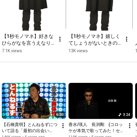
【1秒モノマネ】好きな
【1秒モノマネ】嬉しく
ひらがなを言うえなり
てしょうがないときの
かずき【サクッとコロ
えなりかずき【サクッ
7.1K views
13K views
ッケ】
とコロッケ】
6:30
3:24
【石橋貴明】とんねるずにつ
香水/瑛人　長渕剛　(コロッ
いて語る「最初の出会い
ケが本気で歌ってみた！セ
は？」「実は同期？」【木梨
イ！)