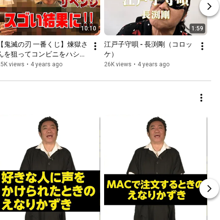
10:10
1:59
【鬼滅の刃 一番くじ】煉獄さ
江戸子守唄 - 長渕剛（コロッ
んを狙ってコンビニをハシゴ
ケ）
したらトンデモない結果
25K views
•
4 years ago
26K views
•
4 years ago
に！！！！【無限列車編】
【遊郭編】