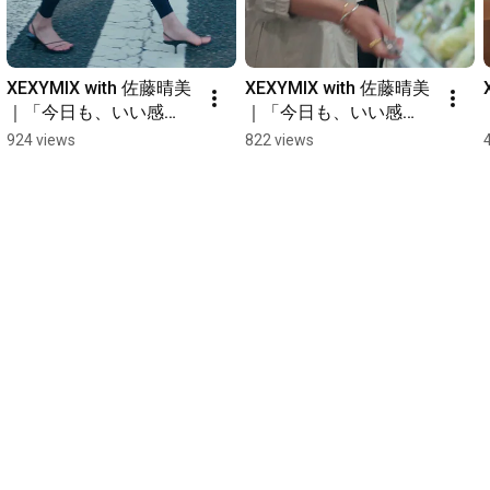
XEXYMIX with 佐藤晴美
XEXYMIX with 佐藤晴美
｜「今日も、いい感
｜「今日も、いい感
じ。」日常編 #xexymix 
じ。」日常編 #xexymix 
924 views
822 views
#ゼクシィミックス #佐
#ゼクシィミックス #佐
藤晴美 #今日もいい感
藤晴美 #今日もいい感
じ #ヨガウェア #ピラテ
じ #ヨガウェア #お出か
ィスウェア #お出かけ
けコーデ
コーデ