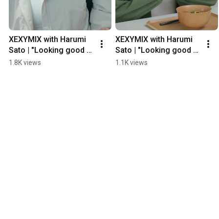
XEXYMIX with Harumi 
XEXYMIX with Harumi 
Sato | "Looking good 
Sato | "Looking good 
today too." Everyday 
today too." Everyday 
1.8K views
1.1K views
life edition #xexymix 
life edition #xexymix 
#ZexyMix #Har...
#ZexyMix #Har...