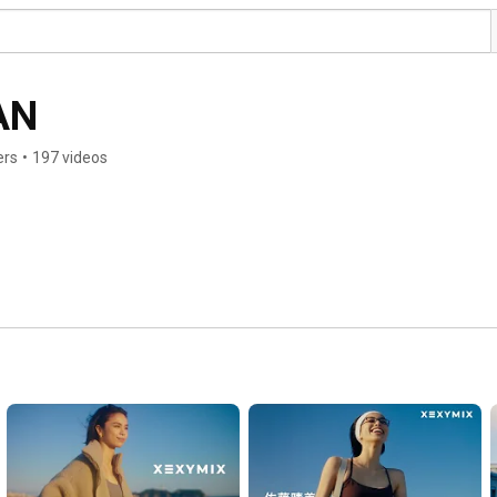
AN
ers
•
197 videos