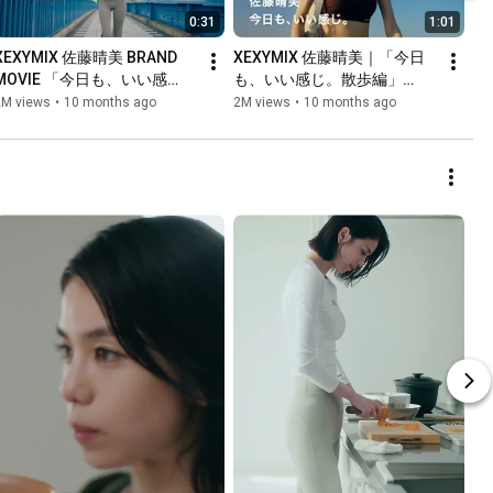
0:31
1:01
XEXYMIX 佐藤晴美 BRAND 
XEXYMIX 佐藤晴美｜「今日
MOVIE 「今日も、いい感
も、いい感じ。散歩編」
じ。」30sec ver
(60sec ver.)
2M views
•
10 months ago
2M views
•
10 months ago