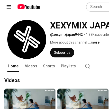
XEXYMIX JAP
@xexymixjapan9442
•
1.33K subscrib
More about this channel
...more
Subscribe
Home
Videos
Shorts
Playlists
Videos