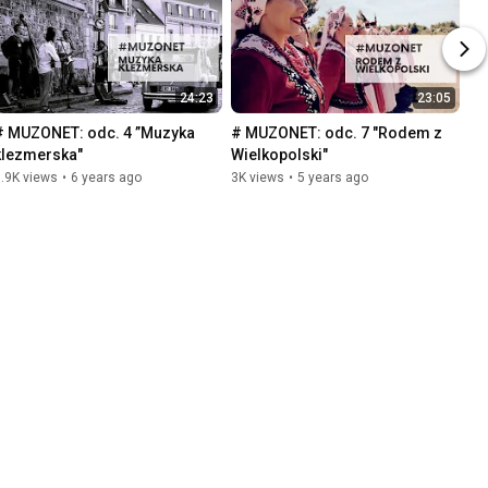
24:23
23:05
# MUZONET: odc. 4 ”Muzyka 
# MUZONET: odc. 7 "Rodem z 
klezmerska"
Wielkopolski"
.9K views
•
6 years ago
3K views
•
5 years ago