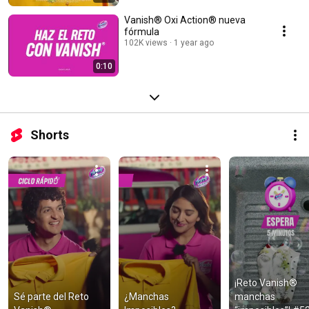
Vanish® Oxi Action® nueva
fórmula
102K views
1 year ago
0:10
Shorts
¡Reto Vanish® 
Sé parte del Reto 
¿Manchas 
manchas 