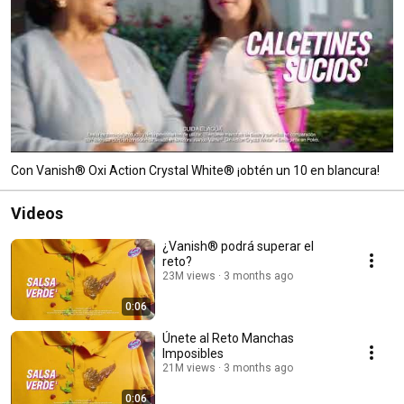
Con Vanish® Oxi Action Crystal White® ¡obtén un 10 en blancura!
Videos
¿Vanish® podrá superar el
reto?
23M views
3 months ago
0:06
Únete al Reto Manchas
Imposibles
21M views
3 months ago
0:06