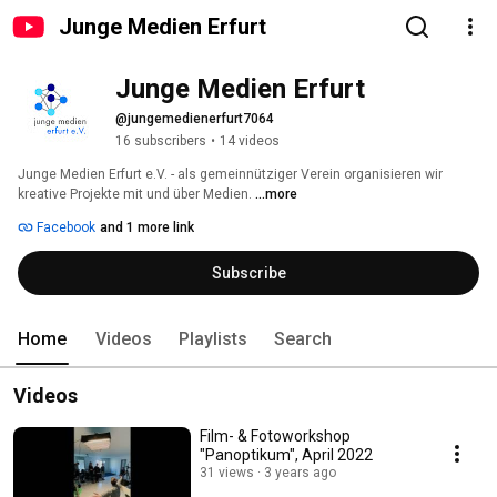
Junge Medien Erfurt
Junge Medien Erfurt
@jungemedienerfurt7064
16 subscribers
•
14 videos
Junge Medien Erfurt e.V. - als gemeinnütziger Verein organisieren wir 
kreative Projekte mit und über Medien. 
...more
Facebook
and 1 more link
Subscribe
Home
Videos
Playlists
Search
Videos
Film- & Fotoworkshop
"Panoptikum", April 2022
31 views
3 years ago