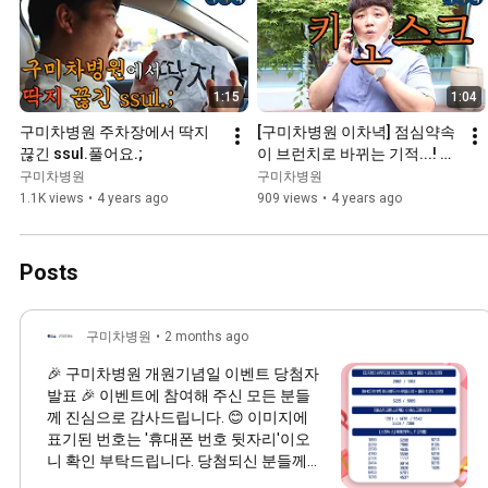
1:15
1:04
구미차병원 주차장에서 딱지 
[구미차병원 이차녁] 점심약속
끊긴 ssul.풀어요.;
이 브런치로 바뀌는 기적...! 굼
차에서 OOOO이용하자!
구미차병원
구미차병원
1.1K views
•
4 years ago
909 views
•
4 years ago
Posts
구미차병원
•
2 months ago
🎉 구미차병원 개원기념일 이벤트 당첨자
발표 🎉 이벤트에 참여해 주신 모든 분들
께 진심으로 감사드립니다. 😊 이미지에
표기된 번호는 '휴대폰 번호 뒷자리'이오
니 확인 부탁드립니다. 당첨되신 분들께는
기프티콘을 6월 중 순차적으로 발송해 드