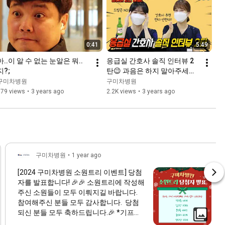
0:41
5:49
아..이 알 수 없는 눈알은 뭐..
응급실 간호사 솔직 인터뷰 2
지?;
탄😉 과음은 하지 말아주세요! 
Plz....
구미차병원
구미차병원
679 views
•
3 years ago
2.2K views
•
3 years ago
구미차병원
•
1 year ago
[2024 구미차병원 소원트리 이벤트] 당첨
자를 발표합니다! 🎉🎉 소원트리에 작성해
주신 소원들이 모두 이뤄지길 바랍니다.
참여해주신 분들 모두 감사합니다. 당첨
되신 분들 모두 축하드립니다.🎉 *기프티
콘은 1/10 오늘 발송 예정입니다. *기프티