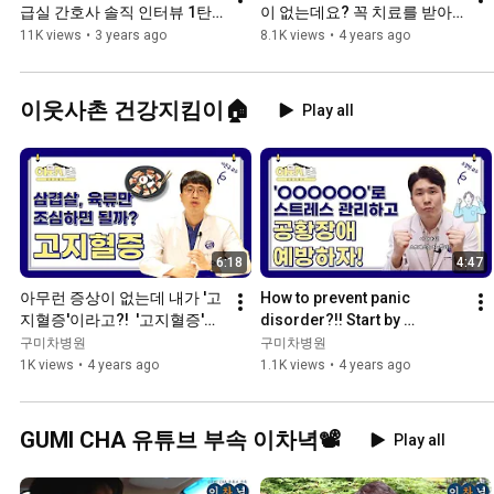
급실 간호사 솔직 인터뷰 1탄
이 없는데요? 꼭 치료를 받아
😉
야 할까요?
11K views
•
3 years ago
8.1K views
•
4 years ago
이웃사촌 건강지킴이🏠
Play all
6:18
4:47
아무런 증상이 없는데 내가 '고
How to prevent panic 
지혈증'이라고?!  '고지혈증'에 
disorder?!! Start by 
대해 자세히 알아보자!
managing stress with 'OOO 
구미차병원
구미차병원
OOO'!
1K views
•
4 years ago
1.1K views
•
4 years ago
GUMI CHA 유튜브 부속 이차녁📽
Play all