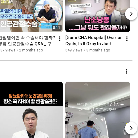
8:11
4:53
관절염이면 꼭 수술해야 할까? 
[Gumi CHA Hospital] Ovarian 
무릎 인공관절수술 Q&A _ 구
Cysts, Is It Okay to Just 
미차병원 정형외과 남준호 교
Leave Them Untreated? 
837 views
•
2 months ago
549 views
•
3 months ago
수
We'll Explain Everyth...