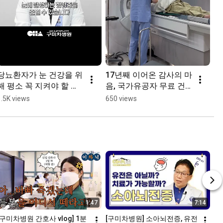
당뇨환자가 눈 건강을 위
17년째 이어온 감사의 마
해 평소 꼭 지켜야 할 생
음, 국가유공자 무료 건
활습관은? #shorts
강검진💙 #shorts
1.5K views
650 views
1:47
7:14
[구미차병원 간호사 vlog] 1분 
[구미차병원] 소아뇌전증, 유전