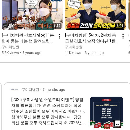
1:47
6:01
[구미차병원 간호사 vlog] 1분 
[구미차병원] 5년차, 2년차 응
만에 등본 떼는 법 알려드립니
급실 간호사 솔직 인터뷰 1탄
다! (구미차병원에서....)
😉
구미차병원
구미차병원
5.3K views
•
3 years ago
11K views
•
3 years ago
구미차병원
•
7 months ago
[2025 구미차병원 소원트리 이벤트] 당첨
자를 발표합니다! 🎉🎉 소원트리에 작성
해주신 소원들이 모두 이뤄지길 바랍니다.
참여해주신 분들 모두 감사합니다. 당첨
되신 분들 모두 축하드립니다.🎉 2026년
새해 복 많이 받으세요 ❤️❤️❤️❤️ *기프티