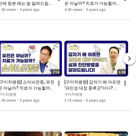
만에 등본 떼는 법 알려드립니
은 아닐까? 치료가 가능할까?
다! (구미차병원에서....)
_소아청소년과 김정호 교수
.3K views
•
3 years ago
4.3K views
•
3 years ago
7:14
5:38
[구미차병원] 소아뇌전증, 유전
[구미차병원] 갑자기 배 아프면 
은 아닐까? 치료가 가능할까?
'과민성 대장 증후군'이다? 🧐
_소아청소년과 김정호 교수
실제 진단방법을 알려드립니
구미차병원
구미차병원
다!_소화기내과 김태연 교수
.3K views
•
3 years ago
3.1K views
•
3 years ago