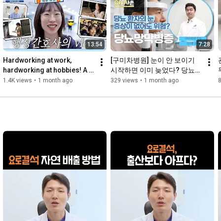
13:54
7:28
Hardworking at work, 
[구미차병원] 눈이 안 보이기 
hardworking at hobbies! A 
시작하면 이미 늦었다? 당뇨망
day in the life of a 
막병증의 진실_안과 김수환 교
1.4K views
•
1 month ago
329 views
•
1 month ago
passionate admin nurse🔥
수
_Admin...