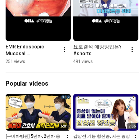
EMR Endoscopic 
요로결석 예방방법은? 
Mucosal 
#shorts
Resection_Professor 
251 views
491 views
Kim Tae-yeon, 
Department of 
Gastroenterology, 
Popular videos
Gumi Cha...
6:01
7:56
[구미차병원] 5년차, 2년차 응
갑상선 기능 항진증, 저는 증상