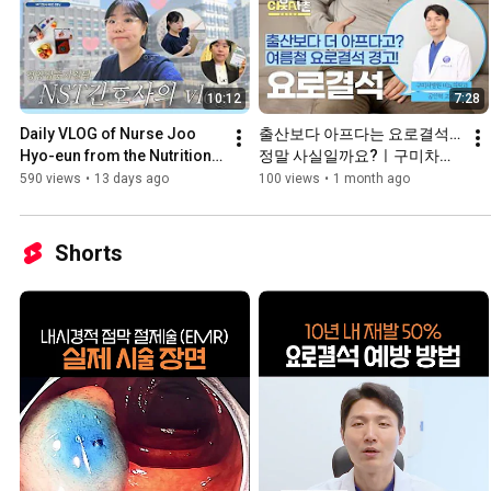
10:12
7:28
Daily VLOG of Nurse Joo 
출산보다 아프다는 요로결석… 
Hyo-eun from the Nutrition 
정말 사실일까요?ㅣ구미차병
Support Team (NST) 🩷_NST 
원 비뇨의학과 공인혁 교수
590 views
•
13 days ago
100 views
•
1 month ago
Nurse Joo Hyo-eun
Shorts