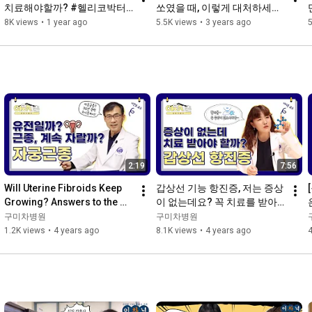
치료해야할까? #헬리코박터
쏘였을 때, 이렇게 대처하세요 
균
🐝🐍🕷️(위..잉..)_응급의학과 
8K views
•
1 year ago
5.5K views
•
3 years ago
5
최대해 교수
2:19
7:56
Will Uterine Fibroids Keep 
갑상선 기능 항진증, 저는 증상
Growing? Answers to the 
이 없는데요? 꼭 치료를 받아
Top 4 Frequently Asked 
야 할까요?
구미차병원
구미차병원
Questions!
1.2K views
•
4 years ago
8.1K views
•
4 years ago
4