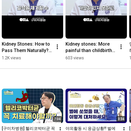
Kidney Stones: How to 
Kidney stones: More 
Pass Them Naturally? 
painful than childbirth? 
#shorts
What are the symptoms 
1.2K views
603 views
of kidney stones? 
#shorts
7:04
3:34
[구미차병원] 헬리코박터균 꼭 
야외활동 시 응급상황!! 벌에 