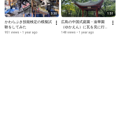
3:30
1:51
かわらぶき技能検定の模擬試
広島の中国式庭園・渝華園
験をしてみた
（ゆかえん）に瓦を見に行っ
た
951 views
•
1 year ago
148 views
•
1 year ago