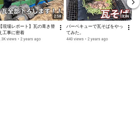
2:58
3:46
【現場レポート】瓦の葺き替
バーベキューで瓦そばをやっ
え工事に密着
てみた。
.3K views
•
2 years ago
440 views
•
2 years ago