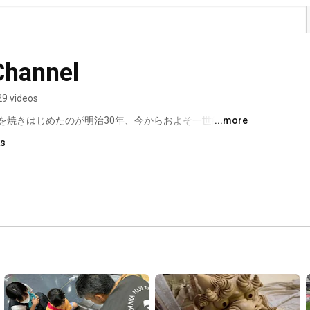
annel
29 videos
を焼きはじめたのが明治30年、今からおよそ一世紀前の
...more
の心を受け継ながら、現在では一般住宅、ビル、店舗、
ks
門施工会社として、建築業界の一端を担っています。 