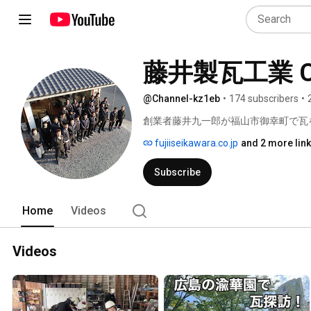
藤井製瓦工業 Ch
@Channel-kz1eb
•
174 subscribers
•
創業者藤井九一郎が福山市御幸町で瓦
ことです。二代目、三代目と瓦づくり
fujiiseikawara.co.jp
and 2 more lin
寺社など、さまざまな建築物の屋根専
Subscribe
Home
Videos
Videos