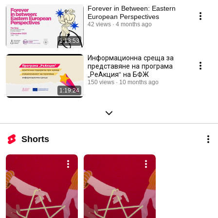
Forever in Between: Eastern
European Perspectives
42 views
4 months ago
1:13:53
Информационна среща за
представяне на програма
„РеАкция“ на БФЖ
150 views
10 months ago
1:19:24
Shorts