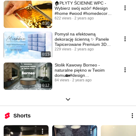
🏠PŁYTY ŚCIENNE WPC -
Wybierz swój wzór! #design
#home #wood #homedecor
#architecture
622 views
2 years ago
0:30
Pomysł na efektowną
dekorację ścienną ✨ Panele
Tapicerowane Premium 3D
#home #homedecor #premium
229 views
2 years ago
0:15
Stolik Kawowy Borneo -
naturalne piękno w Twoim
domu🏡#design
#StolikKawowyBorneo
84 views
2 years ago
0:12
#EkskluzywnyStyl
Shorts