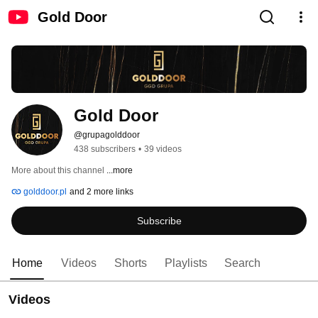
Gold Door
Gold Door
@grupagolddoor
438 subscribers
•
39 videos
More about this channel
...more
golddoor.pl
and 2 more links
Subscribe
Home
Videos
Shorts
Playlists
Search
Videos