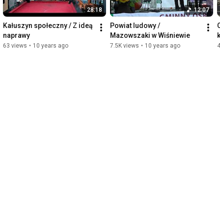
28:18
12:07
Kałuszyn społeczny / Z ideą 
Powiat ludowy / 
naprawy
Mazowszaki w Wiśniewie
63 views
•
10 years ago
7.5K views
•
10 years ago