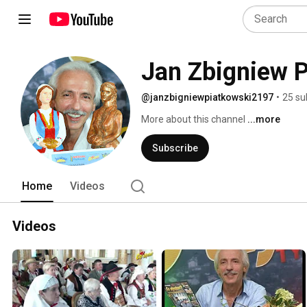
Jan Zbigniew 
@janzbigniewpiatkowski2197
•
25 su
More about this channel
...more
Subscribe
Home
Videos
Videos