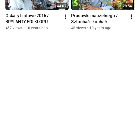
44:07
28:54
Oskary Ludowe 2016 /  
Prasówka naczelnego / 
BRYLANTY FOLKLORU
Szlochać i kochać
457 views
•
10 years ago
48 views
•
10 years ago