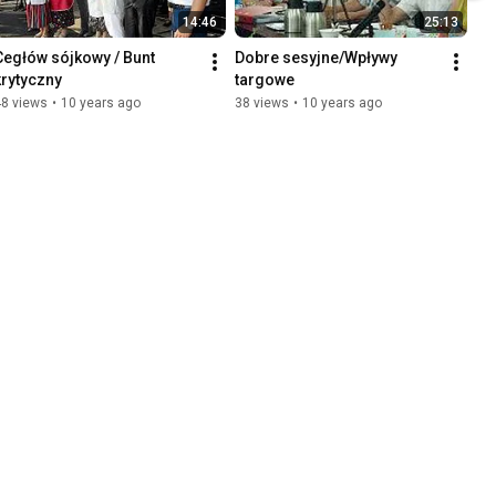
14:46
25:13
Cegłów sójkowy / Bunt 
Dobre sesyjne/Wpływy 
krytyczny
targowe
48 views
•
10 years ago
38 views
•
10 years ago